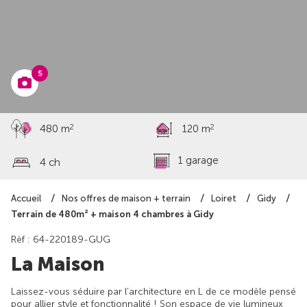
à partir de
277 370 €
5
2
2
480 m
120 m
1 garage
4 ch
Accueil
Nos offres de maison + terrain
Loiret
Gidy
Terrain de 480m² + maison 4 chambres à Gidy
Rèf : 64-220189-GUG
La Maison
Laissez-vous séduire par l’architecture en L de ce modèle pensé
pour allier style et fonctionnalité ! Son espace de vie lumineux