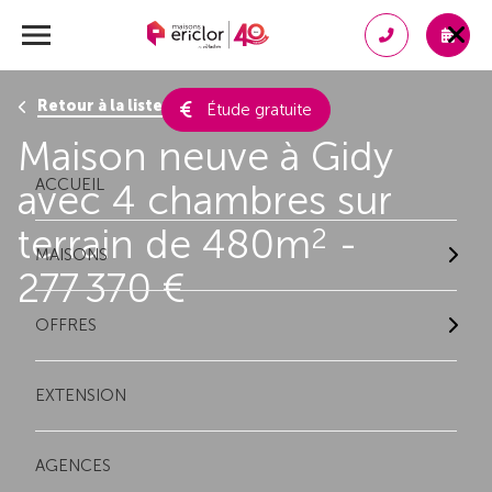
Retour à la liste des résultats
Étude gratuite
Maison neuve à Gidy
ACCUEIL
avec 4 chambres sur
terrain de 480m
-
2
MAISONS
277 370 €
OFFRES
EXTENSION
AGENCES