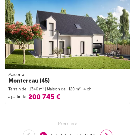
Maison à
Montereau (45)
2
2
Terrain de : 1340 m
| Maison de : 120 m
| 4 ch.
200 745 €
à partir de
Première