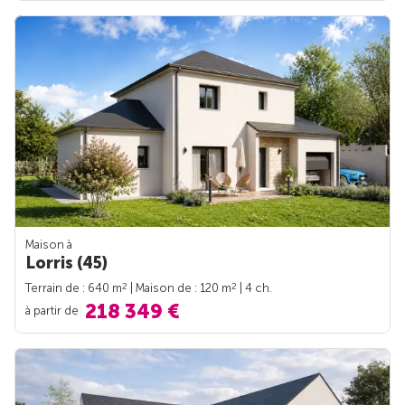
Maison à
Lorris (45)
2
2
Terrain de : 640 m
| Maison de : 120 m
| 4 ch.
218 349 €
à partir de