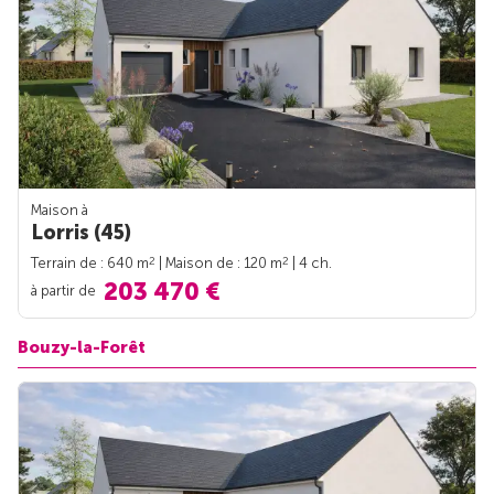
Maison à
Lorris (45)
2
2
Terrain de : 640 m
| Maison de : 120 m
| 4 ch.
203 470 €
à partir de
Bouzy-la-Forêt