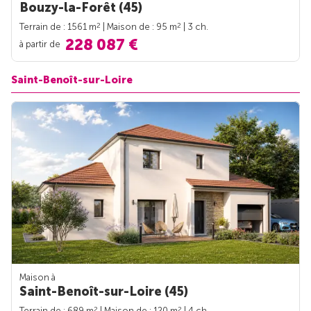
Bouzy-la-Forêt (45)
2
2
Terrain de : 1561 m
| Maison de : 95 m
| 3 ch.
228 087 €
à partir de
Saint-Benoît-sur-Loire
Maison à
Saint-Benoît-sur-Loire (45)
2
2
Terrain de : 689 m
| Maison de : 120 m
| 4 ch.