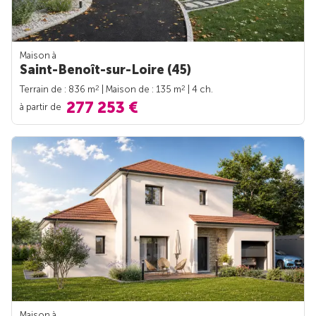
Maison à
Saint-Benoît-sur-Loire (45)
2
2
Terrain de : 836 m
| Maison de : 135 m
| 4 ch.
277 253 €
à partir de
Maison à