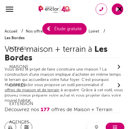
Étude gratuite
Accueil
Nos offres de maison + terrain
Loiret
Les Bordes
Votre maison + terrain à
Les
ACCUEIL
Bordes
MAISONS
Vous avez le projet de faire construire une maison ? La
construction d'une maison implique d'acheter en même temps
le terrain qui accueillera votre futur foyer. C'est pourquoi
Maisons Ericlor vous propose un outil personnalisé d'
OFFRES
offres de maison et de terrain
à acquérir. Grâce à cet outil, vous
pouvez mieux préparer votre achat et vous projeter dans votre
nouvel habitat.
EXTENSION
Découvrez nos
177
offres de Maison + Terrain
AGENCES