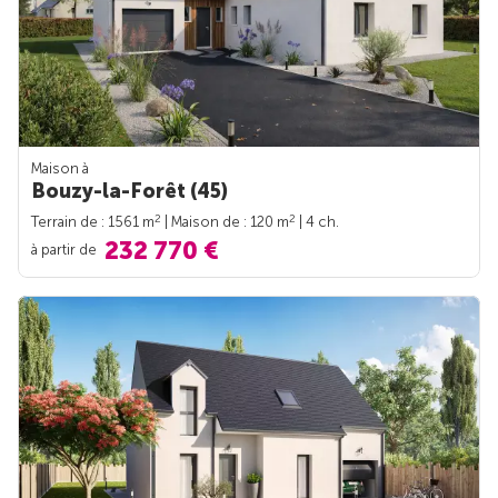
Maison à
Bouzy-la-Forêt (45)
2
2
Terrain de : 1561 m
| Maison de : 120 m
| 4 ch.
232 770 €
à partir de