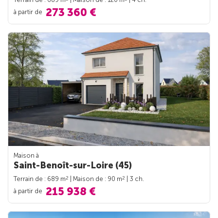
273 360 €
à partir de
Maison à
Saint-Benoît-sur-Loire (45)
2
2
Terrain de : 689 m
| Maison de : 90 m
| 3 ch.
215 938 €
à partir de