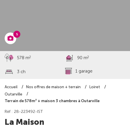
à partir de
217 438 €
5
2
2
578 m
90 m
1 garage
3 ch
Accueil
Nos offres de maison + terrain
Loiret
Outarville
Terrain de 578m² + maison 3 chambres à Outarville
Rèf : 28-223492-IST
La Maison