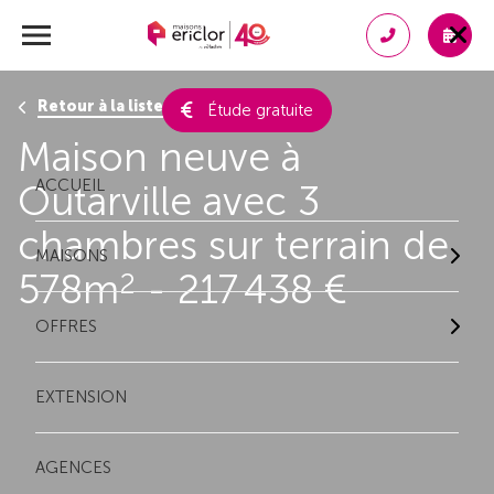
Retour à la liste des résultats
Étude gratuite
Maison neuve à
ACCUEIL
Outarville avec 3
chambres sur terrain de
MAISONS
578m
- 217 438 €
2
OFFRES
EXTENSION
AGENCES