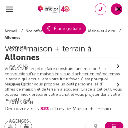
Étude gratuite
Accueil
Nos offres de maison + terrain
Maine-et-Loire
Allonnes
Votre maison + terrain à
ACCUEIL
Allonnes
MAISONS
Vous avez le projet de faire construire une maison ? La
construction d'une maison implique d'acheter en même temps
le terrain qui accueillera votre futur foyer. C'est pourquoi
Maisons Ericlor vous propose un outil personnalisé d'
OFFRES
offres de maison et de terrain
à acquérir. Grâce à cet outil, vous
pouvez mieux préparer votre achat et vous projeter dans votre
nouvel habitat.
EXTENSION
Découvrez nos
323
offres de Maison + Terrain
AGENCES