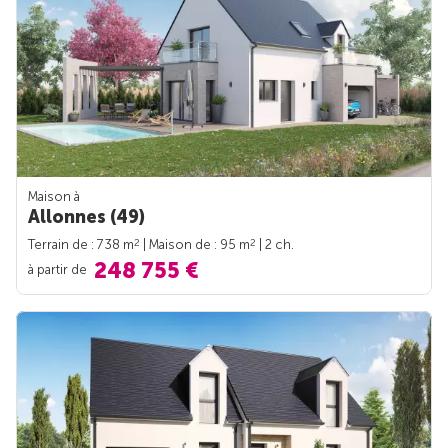
Maison à
Allonnes (49)
2
2
Terrain de : 738 m
| Maison de : 95 m
| 2 ch.
248 755 €
à partir de