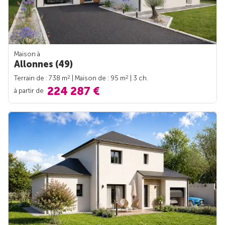
Maison à
Allonnes (49)
2
2
Terrain de : 738 m
| Maison de : 95 m
| 3 ch.
224 287 €
à partir de