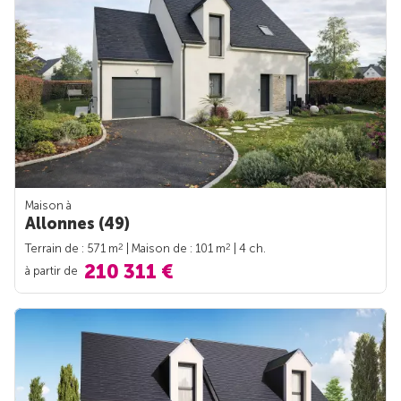
Maison à
Allonnes (49)
2
2
Terrain de : 571 m
| Maison de : 101 m
| 4 ch.
210 311 €
à partir de