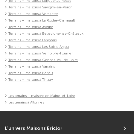
Terrains + maisons à Longué-Jumelles
Terrains + maisons à Savigny-en-Véron
Terrains + maisons à Vernantes
Terrains + maisons à La Roche-Clermault
Terrains + maisons à Avoine
Terrains + maisons à Bellevigne-les-Châteaux
Terrains + maisons à Langeais
Terrains + maisons à Les Bois d'Anjou
Terrains + maisons à Vernoil-le-Fourrier
Terrains + maisons à Gennes-Val-de-Loire
Terrains + maisons à Varrains
Terrains + maisons à Benais
Terrains + maisons à Thizay
Les terrains + maisons en Maine-et-Loire
Les terrains à Allonnes
L'univers Maisons Ericlor