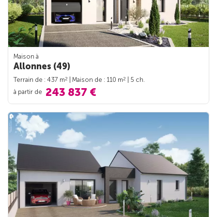
Maison à
Allonnes (49)
2
2
Terrain de : 437 m
| Maison de : 110 m
| 5 ch.
243 837 €
à partir de