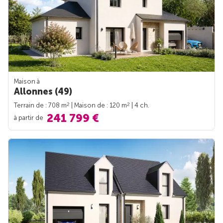
Maison à
Allonnes (49)
2
2
Terrain de : 708 m
| Maison de : 120 m
| 4 ch.
241 799 €
à partir de