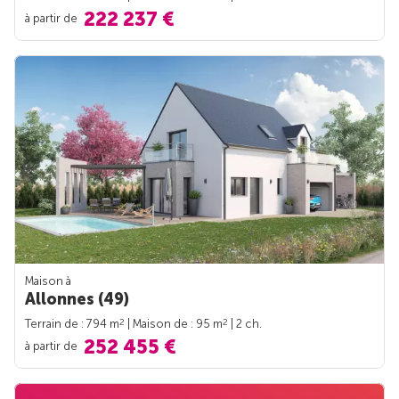
222 237 €
à partir de
Maison à
Allonnes (49)
2
2
Terrain de : 794 m
| Maison de : 95 m
| 2 ch.
252 455 €
à partir de