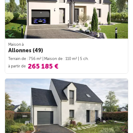
Maison à
Allonnes (49)
2
2
Terrain de : 756 m
| Maison de : 110 m
| 5 ch.
265 185 €
à partir de