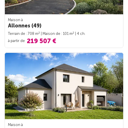
Maison à
Allonnes (49)
2
2
Terrain de : 708 m
| Maison de : 101 m
| 4 ch.
219 507 €
à partir de
Maison à