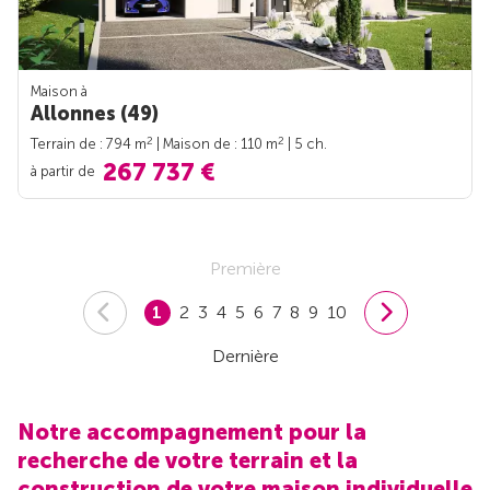
Maison à
Allonnes (49)
2
2
Terrain de : 794 m
| Maison de : 110 m
| 5 ch.
267 737 €
à partir de
Première
1
2
3
4
5
6
7
8
9
10
Dernière
Notre accompagnement pour la
recherche de votre terrain et la
construction de votre maison individuelle