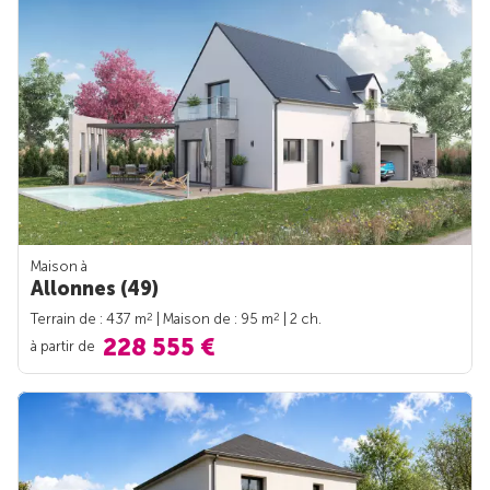
Maison à
Allonnes (49)
2
2
Terrain de : 437 m
| Maison de : 95 m
| 2 ch.
228 555 €
à partir de