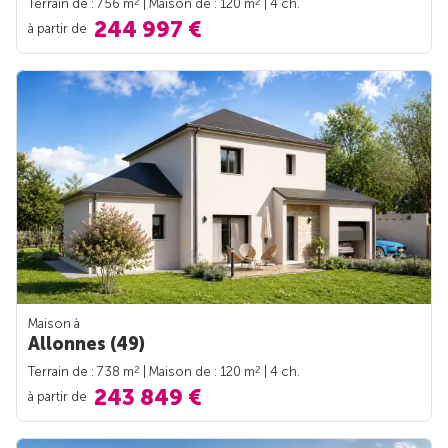
2
2
Terrain de : 756 m
| Maison de : 120 m
| 4 ch.
244 997 €
à partir de
Maison à
Allonnes (49)
2
2
Terrain de : 738 m
| Maison de : 120 m
| 4 ch.
243 849 €
à partir de