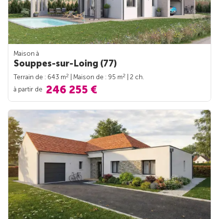
Maison à
Souppes-sur-Loing (77)
2
2
Terrain de : 643 m
| Maison de : 95 m
| 2 ch.
246 255 €
à partir de