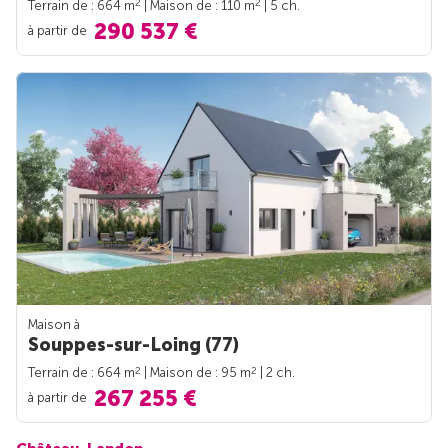
2
2
Terrain de : 664 m
| Maison de : 110 m
| 5 ch.
290 537 €
à partir de
Maison à
Souppes-sur-Loing (77)
2
2
Terrain de : 664 m
| Maison de : 95 m
| 2 ch.
267 255 €
à partir de