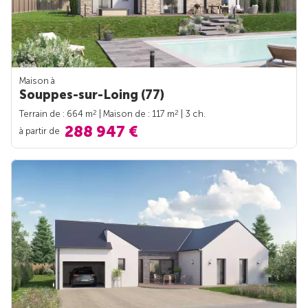
Maison à
Souppes-sur-Loing (77)
2
2
Terrain de : 664 m
| Maison de : 117 m
| 3 ch.
288 947 €
à partir de