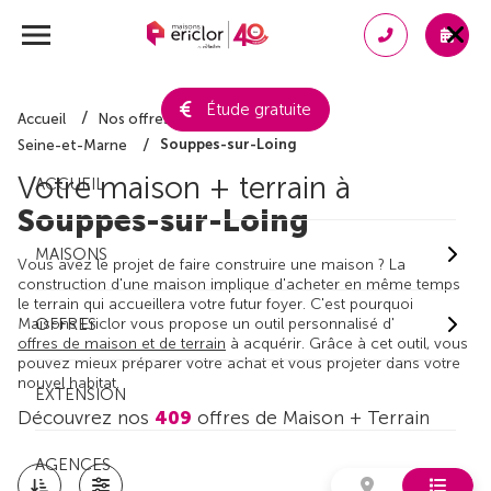
Étude gratuite
Accueil
Nos offres de maison + terrain
Souppes-sur-Loing
Seine-et-Marne
Votre maison + terrain à
ACCUEIL
Souppes-sur-Loing
MAISONS
Vous avez le projet de faire construire une maison ? La
construction d'une maison implique d'acheter en même temps
le terrain qui accueillera votre futur foyer. C'est pourquoi
Maisons Ericlor vous propose un outil personnalisé d'
OFFRES
offres de maison et de terrain
à acquérir. Grâce à cet outil, vous
pouvez mieux préparer votre achat et vous projeter dans votre
nouvel habitat.
EXTENSION
Découvrez nos
409
offres de Maison + Terrain
AGENCES