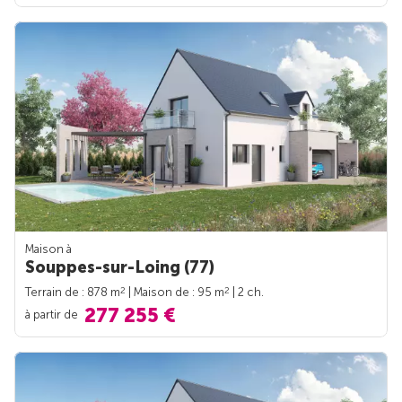
Maison à
Souppes-sur-Loing (77)
2
2
Terrain de : 878 m
| Maison de : 95 m
| 2 ch.
277 255 €
à partir de