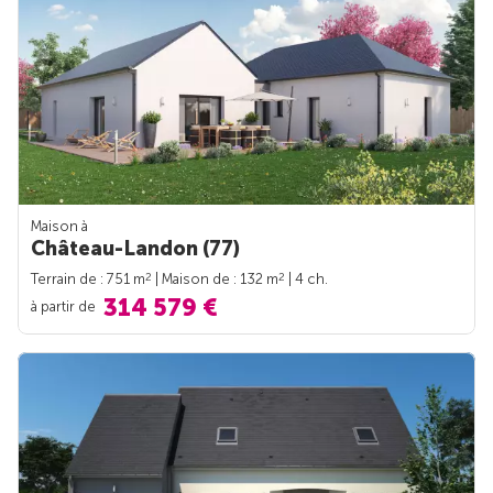
Maison à
Château-Landon (77)
2
2
Terrain de : 751 m
| Maison de : 132 m
| 4 ch.
314 579 €
à partir de