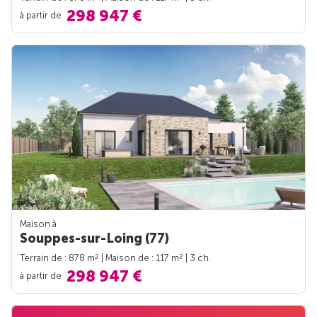
298 947 €
à partir de
Maison à
Souppes-sur-Loing (77)
2
2
Terrain de : 878 m
| Maison de : 117 m
| 3 ch.
298 947 €
à partir de