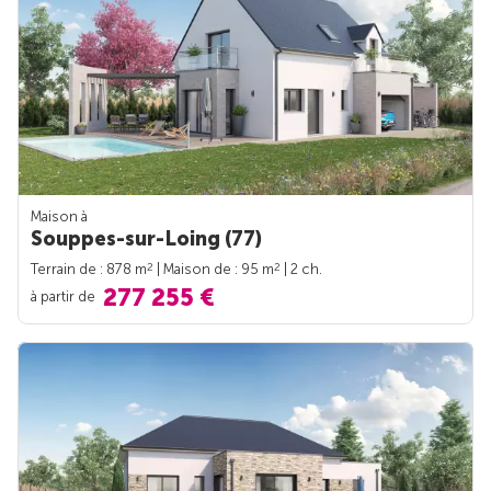
Maison à
Souppes-sur-Loing (77)
2
2
Terrain de : 878 m
| Maison de : 95 m
| 2 ch.
277 255 €
à partir de