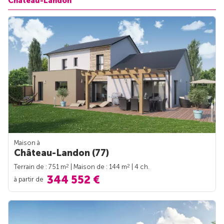
Château-Landon
Maison à
Château-Landon (77)
2
2
Terrain de : 751 m
| Maison de : 144 m
| 4 ch.
344 552 €
à partir de