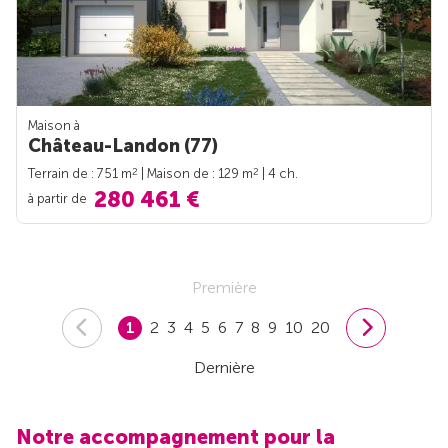
Maison à
Château-Landon (77)
2
2
Terrain de : 751 m
| Maison de : 129 m
| 4 ch.
280 461 €
à partir de
Première
1
2
3
4
5
6
7
8
9
10
20
Dernière
Notre accompagnement pour la