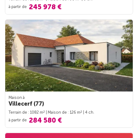
245 978 €
à partir de
Maison à
Villecerf (77)
2
2
Terrain de : 1082 m
| Maison de : 126 m
| 4 ch.
284 580 €
à partir de