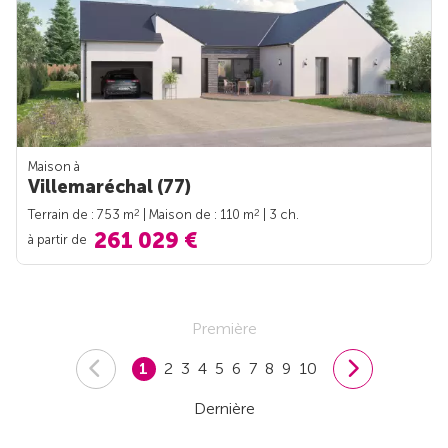
Maison à
Villemaréchal (77)
2
2
Terrain de : 753 m
| Maison de : 110 m
| 3 ch.
261 029 €
à partir de
Première
1
2
3
4
5
6
7
8
9
10
Dernière