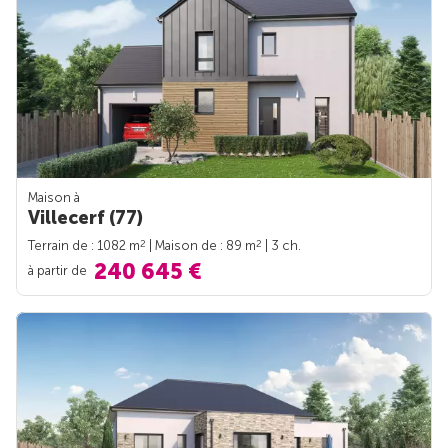
Maison à
Villecerf (77)
2
2
Terrain de : 1082 m
| Maison de : 89 m
| 3 ch.
240 645 €
à partir de