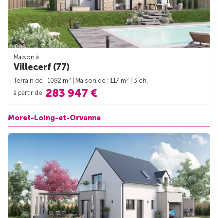
Maison à
Villecerf (77)
2
2
Terrain de : 1082 m
| Maison de : 117 m
| 3 ch.
283 947 €
à partir de
Moret-Loing-et-Orvanne