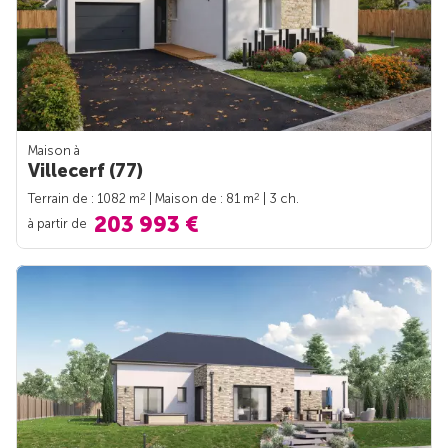
Maison à
Villecerf (77)
2
2
Terrain de : 1082 m
| Maison de : 81 m
| 3 ch.
203 993 €
à partir de