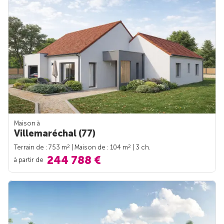
Maison à
Villemaréchal (77)
2
2
Terrain de : 753 m
| Maison de : 104 m
| 3 ch.
244 788 €
à partir de