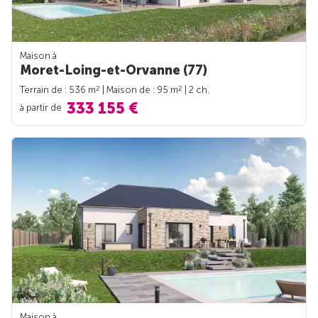
Maison à
Moret-Loing-et-Orvanne (77)
2
2
Terrain de : 536 m
| Maison de : 95 m
| 2 ch.
333 155 €
à partir de
Maison à