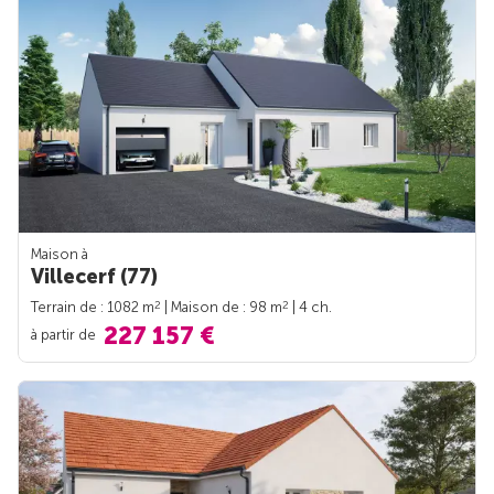
Maison à
Villecerf (77)
2
2
Terrain de : 1082 m
| Maison de : 98 m
| 4 ch.
227 157 €
à partir de