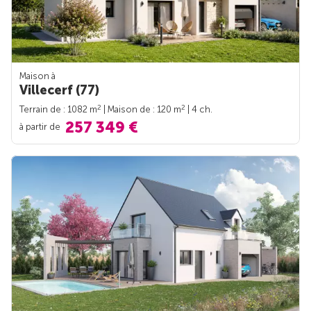
Maison à
Villecerf (77)
2
2
Terrain de : 1082 m
| Maison de : 120 m
| 4 ch.
257 349 €
à partir de