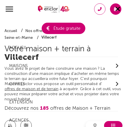
Étude gratuite
Accueil
Nos offres de maison + terrain
Villecerf
Seine-et-Marne
Votre maison + terrain à
ACCUEIL
Villecerf
MAISONS
Vous avez le projet de faire construire une maison ? La
construction d'une maison implique d'acheter en même temps
le terrain qui accueillera votre futur foyer. C'est pourquoi
Maisons Ericlor vous propose un outil personnalisé d'
OFFRES
offres de maison et de terrain
à acquérir. Grâce à cet outil, vous
pouvez mieux préparer votre achat et vous projeter dans votre
nouvel habitat.
EXTENSION
Découvrez nos
185
offres de Maison + Terrain
AGENCES