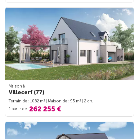
Maison à
Villecerf (77)
2
2
Terrain de : 1082 m
| Maison de : 95 m
| 2 ch.
262 255 €
à partir de