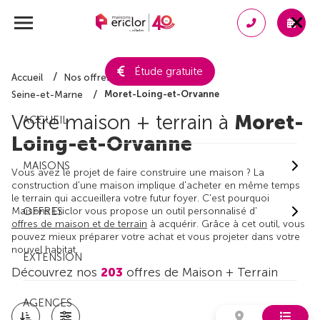
Étude gratuite
Accueil
Nos offres de maison + terrain
Moret-Loing-et-Orvanne
Seine-et-Marne
Votre maison + terrain à
Moret-
ACCUEIL
Loing-et-Orvanne
MAISONS
Vous avez le projet de faire construire une maison ? La
construction d'une maison implique d'acheter en même temps
le terrain qui accueillera votre futur foyer. C'est pourquoi
Maisons Ericlor vous propose un outil personnalisé d'
OFFRES
offres de maison et de terrain
à acquérir. Grâce à cet outil, vous
pouvez mieux préparer votre achat et vous projeter dans votre
nouvel habitat.
EXTENSION
Découvrez nos
203
offres de Maison + Terrain
AGENCES