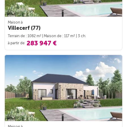
Maison à
Villecerf (77)
2
2
Terrain de : 1082 m
| Maison de : 117 m
| 3 ch.
283 947 €
à partir de
Maison à