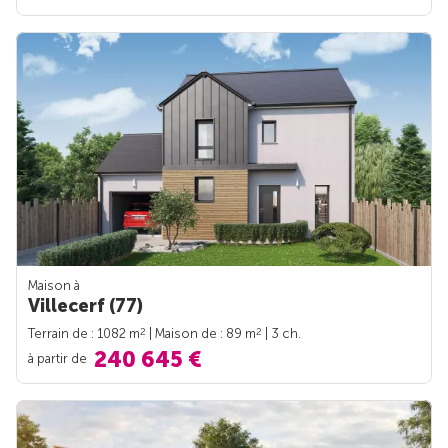
Maison à
Villecerf (77)
2
2
Terrain de : 1082 m
| Maison de : 89 m
| 3 ch.
240 645 €
à partir de