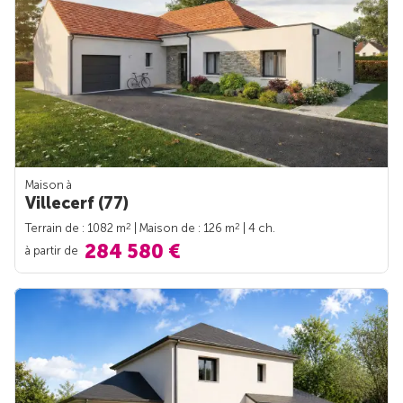
Maison à
Villecerf (77)
2
2
Terrain de : 1082 m
| Maison de : 126 m
| 4 ch.
284 580 €
à partir de