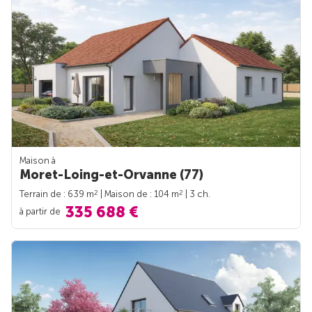
Maison à
Moret-Loing-et-Orvanne (77)
2
2
Terrain de : 639 m
| Maison de : 104 m
| 3 ch.
335 688 €
à partir de