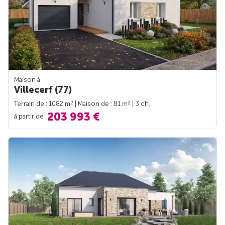
Maison à
Villecerf (77)
2
2
Terrain de : 1082 m
| Maison de : 81 m
| 3 ch.
203 993 €
à partir de