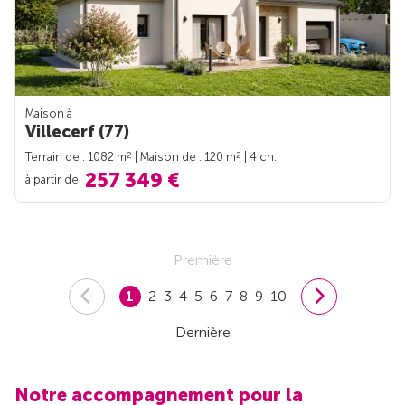
Maison à
Villecerf (77)
2
2
Terrain de : 1082 m
| Maison de : 120 m
| 4 ch.
257 349 €
à partir de
Première
1
2
3
4
5
6
7
8
9
10
Dernière
Notre accompagnement pour la