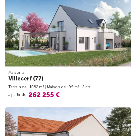
Maison à
Villecerf (77)
2
2
Terrain de : 1082 m
| Maison de : 95 m
| 2 ch.
262 255 €
à partir de