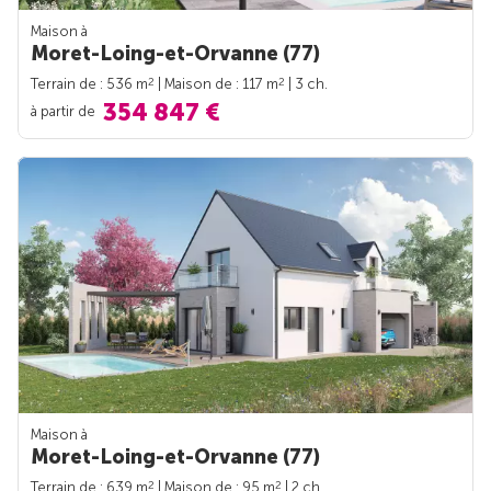
Maison à
Moret-Loing-et-Orvanne (77)
2
2
Terrain de : 536 m
| Maison de : 117 m
| 3 ch.
354 847 €
à partir de
Maison à
Moret-Loing-et-Orvanne (77)
2
2
Terrain de : 639 m
| Maison de : 95 m
| 2 ch.