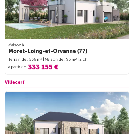
Maison à
Moret-Loing-et-Orvanne (77)
2
2
Terrain de : 536 m
| Maison de : 95 m
| 2 ch.
333 155 €
à partir de
Villecerf