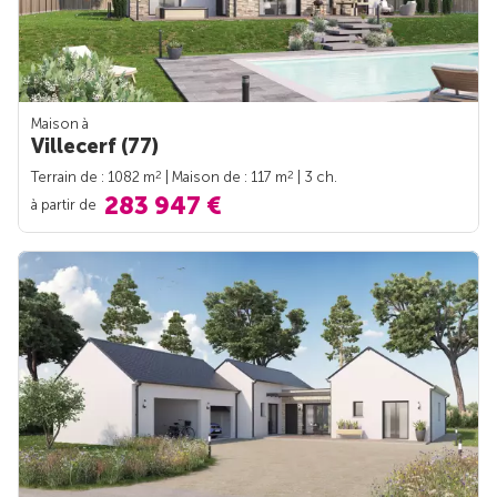
Maison à
Villecerf (77)
2
2
Terrain de : 1082 m
| Maison de : 117 m
| 3 ch.
283 947 €
à partir de