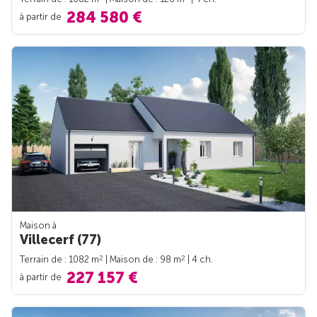
284 580 €
à partir de
Maison à
Villecerf (77)
2
2
Terrain de : 1082 m
| Maison de : 98 m
| 4 ch.
227 157 €
à partir de