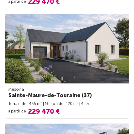
229 470 €
à partir de
Maison à
Sainte-Maure-de-Touraine (37)
2
2
Terrain de : 465 m
| Maison de : 120 m
| 4 ch.
229 470 €
à partir de