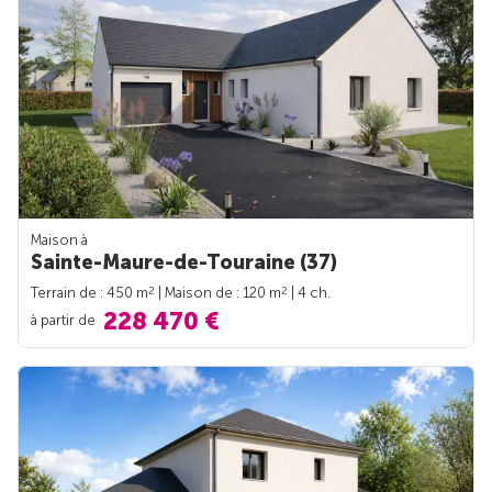
Maison à
Sainte-Maure-de-Touraine (37)
2
2
Terrain de : 450 m
| Maison de : 120 m
| 4 ch.
228 470 €
à partir de