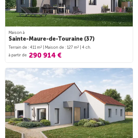
Maison à
Sainte-Maure-de-Touraine (37)
2
2
Terrain de : 411 m
| Maison de : 127 m
| 4 ch.
290 914 €
à partir de