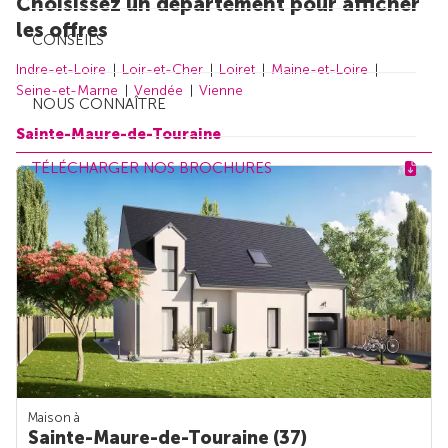
Choisissez un département pour afficher
les offres
CONSEILS
Indre-et-Loire
Loir-et-Cher
Loiret
Maine-et-Loire
Seine-et-Marne
Vendée
Vienne
NOUS CONNAÎTRE
Sainte-Maure-de-Touraine
TÉLÉCHARGER NOS BROCHURES
Maison à
Sainte-Maure-de-Touraine (37)