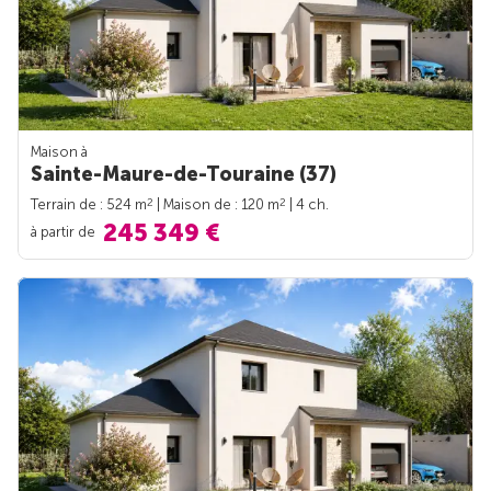
Maison à
Sainte-Maure-de-Touraine (37)
2
2
Terrain de : 524 m
| Maison de : 120 m
| 4 ch.
245 349 €
à partir de