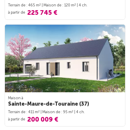
2
2
Terrain de : 465 m
| Maison de : 120 m
| 4 ch.
225 745 €
à partir de
Maison à
Sainte-Maure-de-Touraine (37)
2
2
Terrain de : 411 m
| Maison de : 95 m
| 4 ch.
200 009 €
à partir de