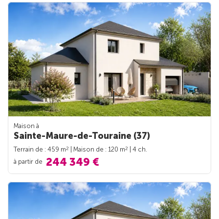
Maison à
Sainte-Maure-de-Touraine (37)
2
2
Terrain de : 459 m
| Maison de : 120 m
| 4 ch.
244 349 €
à partir de