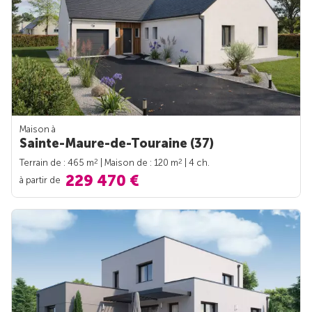
Maison à
Sainte-Maure-de-Touraine (37)
2
2
Terrain de : 465 m
| Maison de : 120 m
| 4 ch.
229 470 €
à partir de