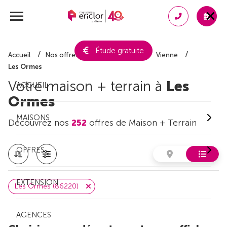
Étude gratuite
Accueil
Nos offres de maison + terrain
Vienne
Les Ormes
Votre maison + terrain à
Les
ACCUEIL
Ormes
MAISONS
Découvrez nos
252
offres de Maison + Terrain
OFFRES
EXTENSION
Les Ormes (86220)
AGENCES