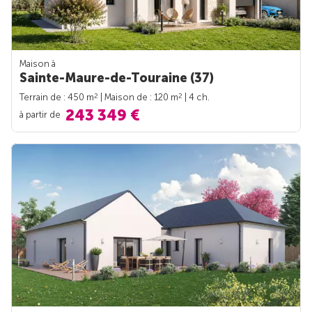
Maison à
Sainte-Maure-de-Touraine (37)
2
2
Terrain de : 450 m
| Maison de : 120 m
| 4 ch.
243 349 €
à partir de