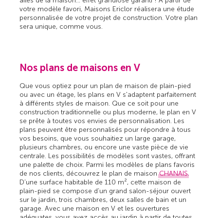
ailes de la maison… effet grandiose garanti ! A partir de
votre modèle favori, Maisons Ericlor réalisera une étude
personnalisée de votre projet de construction. Votre plan
sera unique, comme vous.
Nos plans de maisons en V
Que vous optiez pour un plan de maison de plain-pied
ou avec un étage, les plans en V s'adaptent parfaitement
à différents styles de maison. Que ce soit pour une
construction traditionnelle ou plus moderne, le plan en V
se prête à toutes vos envies de personnalisation. Les
plans peuvent être personnalisés pour répondre à tous
vos besoins, que vous souhaitiez un large garage,
plusieurs chambres, ou encore une vaste pièce de vie
centrale. Les possibilités de modèles sont vastes, offrant
une palette de choix. Parmi les modèles de plans favoris
de nos clients, découvrez le plan de maison
CHANAIS
.
D’une surface habitable de 110 m², cette maison de
plain-pied se compose d’un grand salon-séjour ouvert
sur le jardin, trois chambres, deux salles de bain et un
garage. Avec une maison en V et les ouvertures
adéquates, vous avez accès au jardin à partir de toutes