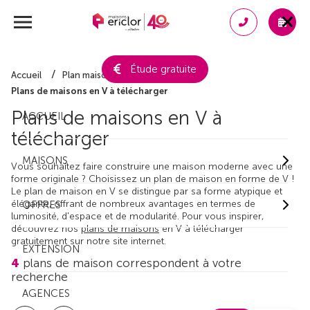
Étude gratuite
Accueil
Plan maison gratuit
Plans de maisons en V à télécharger
Plans de maisons en V à
ACCUEIL
télécharger
MAISONS
Vous souhaitez faire construire une maison moderne avec une
forme originale ? Choisissez un plan de maison en forme de V !
Le plan de maison en V se distingue par sa forme atypique et
élégante, offrant de nombreux avantages en termes de
OFFRES
luminosité, d'espace et de modularité. Pour vous inspirer,
découvrez nos
plans de maisons
en V à télécharger
gratuitement sur notre site internet.
EXTENSION
4
plans de maison correspondent à votre
recherche
AGENCES