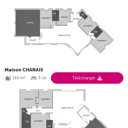
Maison CHANAIS
110 m
3 ch
Télécharger
2