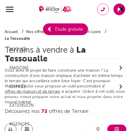
Étude gratuite
Accueil
Nos offres de terrain
Maine-et-Loire
La Tessoualle
Terrains à vendre à
La
ACCUEIL
Tessoualle
MAISONS
Vous avez le projet de faire construire une maison ? La
construction d'une maison implique d'acheter en même temps
le terrain qui accueillera votre futur foyer. C'est pourquoi
Maisons Ericlor vous propose un outil personnalisé d'
OFFRES
offres de maison et de terrain
à acquérir. Grâce à cet outil, vous
pouvez mieux préparer votre achat et vous projeter dans votre
nouvel habitat.
EXTENSION
Découvrez nos
72
offres de Terrain
AGENCES