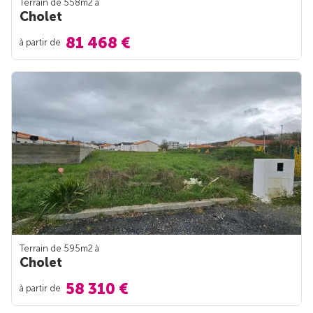
Terrain de 558m
2
à
Cholet
81 468 €
à partir de
Terrain de 595m
2
à
Cholet
58 310 €
à partir de