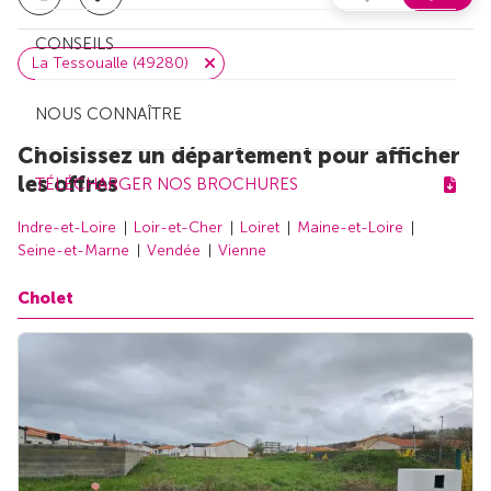
CONSEILS
La Tessoualle (49280)
NOUS CONNAÎTRE
Choisissez un département pour afficher
les offres
TÉLÉCHARGER NOS BROCHURES
Indre-et-Loire
Loir-et-Cher
Loiret
Maine-et-Loire
Seine-et-Marne
Vendée
Vienne
Cholet