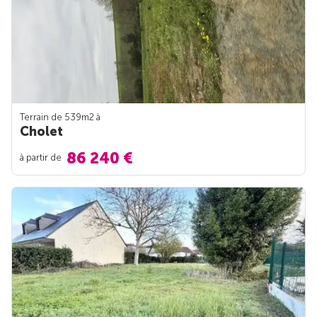
Terrain de 539m
2
à
Cholet
86 240 €
à partir de