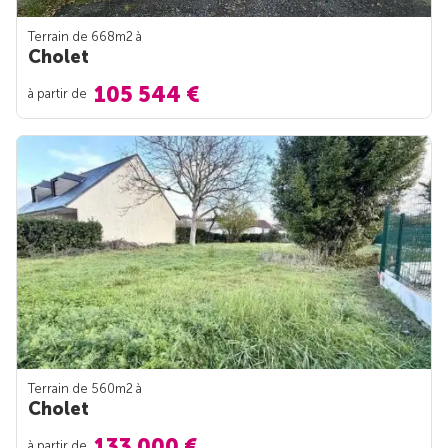
Terrain de 668m
2
à
Cholet
105 544 €
à partir de
Terrain de 560m
2
à
Cholet
133 000 €
à partir de