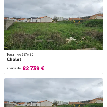
Terrain de 527m
2
à
Cholet
82 739 €
à partir de