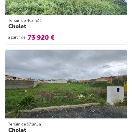
Terrain de 462m
2
à
Cholet
73 920 €
à partir de
Terrain de 571m
2
à
Cholet