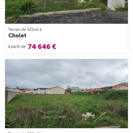
Terrain de 522m
2
à
Cholet
74 646 €
à partir de