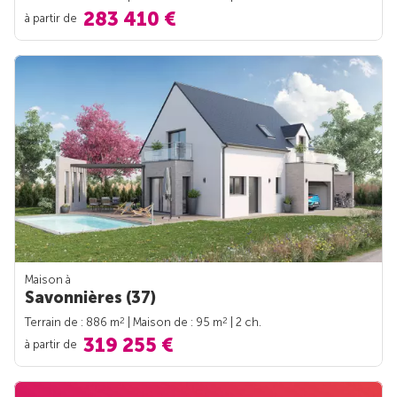
283 410 €
à partir de
Maison à
Savonnières (37)
2
2
Terrain de : 886 m
| Maison de : 95 m
| 2 ch.
319 255 €
à partir de