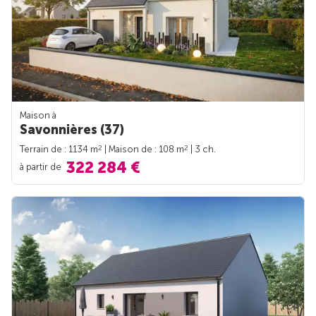
Maison à
Savonnières (37)
2
2
Terrain de : 1134 m
| Maison de : 108 m
| 3 ch.
322 284 €
à partir de