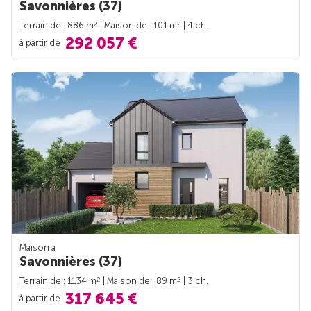
Savonnières (37)
2
2
Terrain de : 886 m
| Maison de : 101 m
| 4 ch.
292 057 €
à partir de
Maison à
Savonnières (37)
2
2
Terrain de : 1134 m
| Maison de : 89 m
| 3 ch.
317 645 €
à partir de