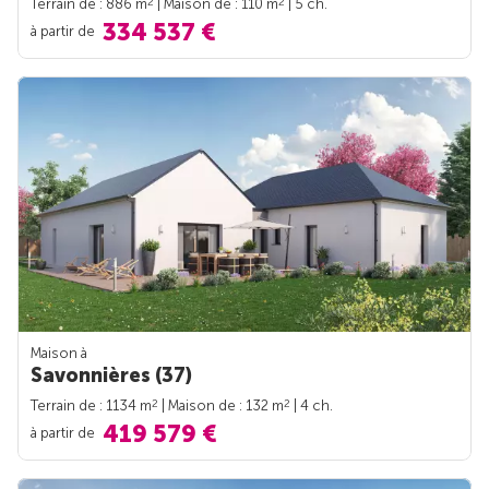
2
2
Terrain de : 886 m
| Maison de : 110 m
| 5 ch.
334 537 €
à partir de
Maison à
Savonnières (37)
2
2
Terrain de : 1134 m
| Maison de : 132 m
| 4 ch.
419 579 €
à partir de