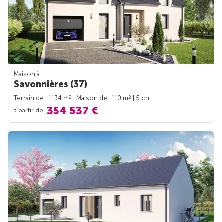
Maison à
Savonnières (37)
2
2
Terrain de : 1134 m
| Maison de : 110 m
| 5 ch.
354 537 €
à partir de