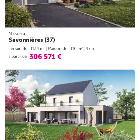
Maison à
Savonnières (37)
2
2
Terrain de : 1134 m
| Maison de : 110 m
| 4 ch.
306 571 €
à partir de