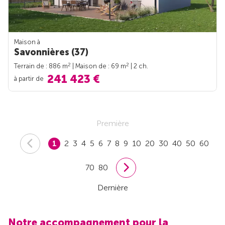
Maison à
Savonnières (37)
2
2
Terrain de : 886 m
| Maison de : 69 m
| 2 ch.
241 423 €
à partir de
Première
1
2
3
4
5
6
7
8
9
10
20
30
40
50
60
70
80
Dernière
Notre accompagnement pour la