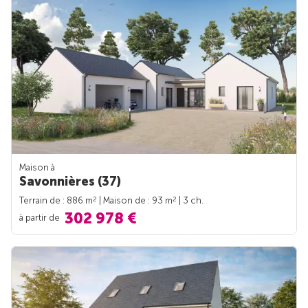
Maison à
Savonnières (37)
2
2
Terrain de : 886 m
| Maison de : 93 m
| 3 ch.
302 978 €
à partir de