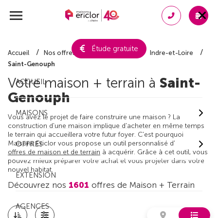
Étude gratuite
Accueil
Nos offres de maison + terrain
Indre-et-Loire
Saint-Genouph
Votre maison + terrain à
Saint-
ACCUEIL
Genouph
MAISONS
Vous avez le projet de faire construire une maison ? La
construction d'une maison implique d'acheter en même temps
le terrain qui accueillera votre futur foyer. C'est pourquoi
Maisons Ericlor vous propose un outil personnalisé d'
OFFRES
offres de maison et de terrain
à acquérir. Grâce à cet outil, vous
pouvez mieux préparer votre achat et vous projeter dans votre
nouvel habitat.
EXTENSION
Découvrez nos
1601
offres de Maison + Terrain
AGENCES