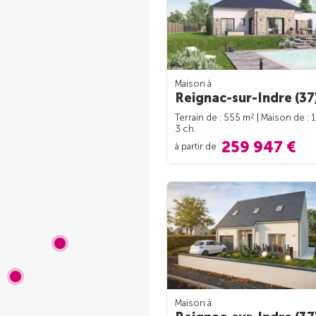
Maison à
Reignac-sur-Indre (37
2
Terrain de : 555 m
| Maison de : 
3 ch.
259 947 €
à partir de
Maison à