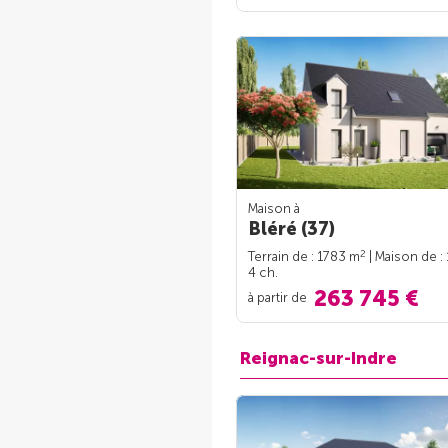
Maison à
Bléré (37)
2
Terrain de : 1783 m
| Maison de :
4 ch.
263 745 €
à partir de
Reignac-sur-Indre