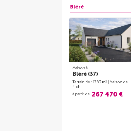
Bléré
Maison à
Bléré (37)
2
Terrain de : 1783 m
| Maison de :
4 ch.
267 470 €
à partir de