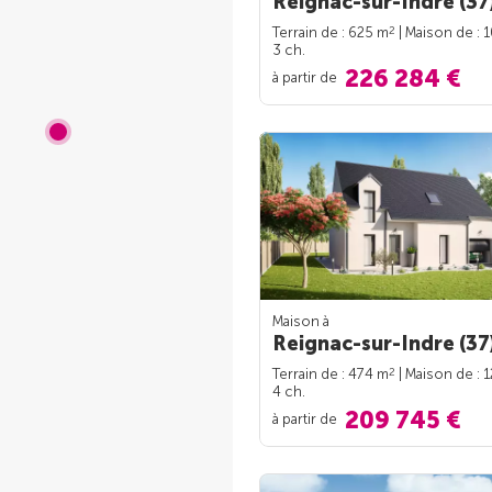
Reignac-sur-Indre (37
2
Terrain de : 625 m
| Maison de : 
3 ch.
226 284 €
à partir de
Maison à
Reignac-sur-Indre (37
2
Terrain de : 474 m
| Maison de : 
4 ch.
209 745 €
à partir de