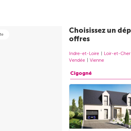
Choisissez un dép
te
offres
Indre-et-Loire
Loir-et-Cher
Vendée
Vienne
Cigogné