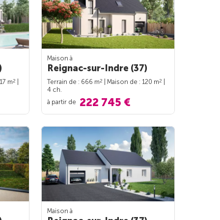
Maison à
)
Reignac-sur-Indre (37)
2
2
2
117 m
|
Terrain de : 666 m
| Maison de : 120 m
|
4 ch.
222 745 €
à partir de
Maison à