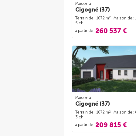
Maison à
Cigogné (37)
2
Terrain de : 1072 m
| Maison de :
5 ch.
260 537 €
à partir de
Maison à
Cigogné (37)
2
Terrain de : 1072 m
| Maison de :
3 ch.
209 815 €
à partir de