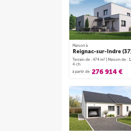
Maison à
Reignac-sur-Indre (37
2
Terrain de : 474 m
| Maison de : 
4 ch.
276 914 €
à partir de