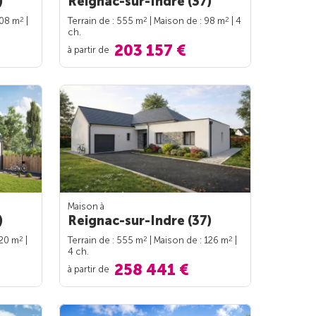
)
Reignac-sur-Indre (37)
2
2
2
108 m
|
Terrain de : 555 m
| Maison de : 98 m
| 4
ch.
203 157 €
à partir de
Maison à
)
Reignac-sur-Indre (37)
2
2
2
120 m
|
Terrain de : 555 m
| Maison de : 126 m
|
4 ch.
258 441 €
à partir de