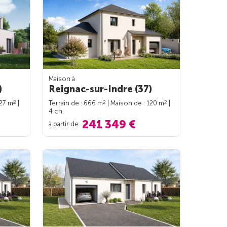
Maison à
)
Reignac-sur-Indre (37)
2
2
2
127 m
|
Terrain de : 666 m
| Maison de : 120 m
|
4 ch.
241 349 €
à partir de