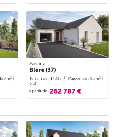
Maison à
Bléré (37)
2
2
2
 120 m
|
Terrain de : 1783 m
| Maison de : 95 m
|
3 ch.
262 787 €
à partir de