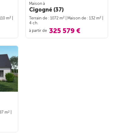
Maison à
Cigogné (37)
2
2
2
 110 m
|
Terrain de : 1072 m
| Maison de : 132 m
|
4 ch.
325 579 €
à partir de
2
 87 m
|