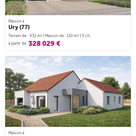
Maison à
Ury (77)
2
2
Terrain de : 932 m
| Maison de : 110 m
| 3 ch.
328 029 €
à partir de
Maison à