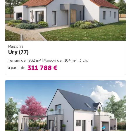
Maison à
Ury (77)
2
2
Terrain de : 932 m
| Maison de : 104 m
| 3 ch.
311 788 €
à partir de