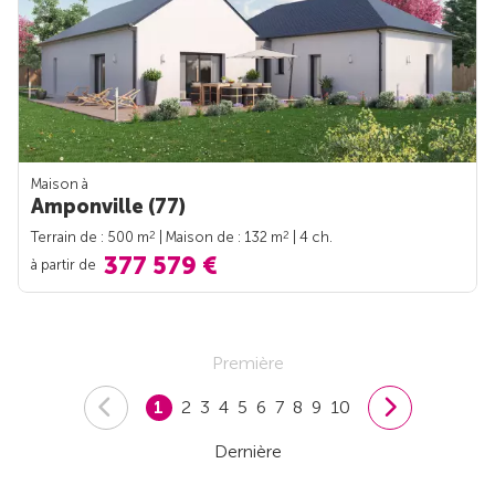
Maison à
Amponville (77)
2
2
Terrain de : 500 m
| Maison de : 132 m
| 4 ch.
377 579 €
à partir de
Première
1
2
3
4
5
6
7
8
9
10
Dernière