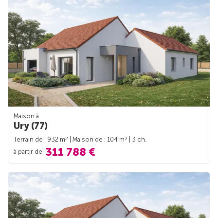
Maison à
Ury (77)
2
2
Terrain de : 932 m
| Maison de : 104 m
| 3 ch.
311 788 €
à partir de