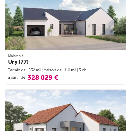
Maison à
Ury (77)
2
2
Terrain de : 932 m
| Maison de : 110 m
| 3 ch.
328 029 €
à partir de