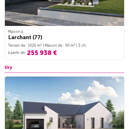
Maison à
Larchant (77)
2
2
Terrain de : 1026 m
| Maison de : 90 m
| 3 ch.
255 938 €
à partir de
Ury