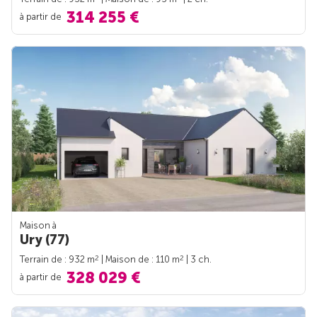
314 255 €
à partir de
Maison à
Ury (77)
2
2
Terrain de : 932 m
| Maison de : 110 m
| 3 ch.
328 029 €
à partir de