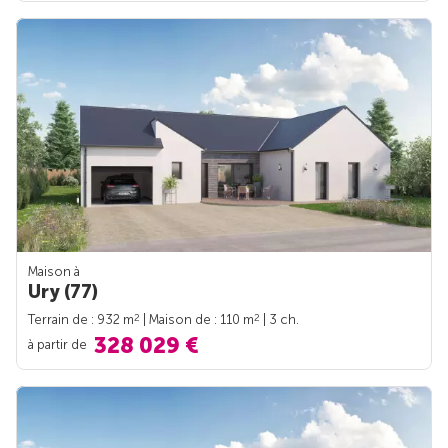
Maison à
Ury (77)
2
2
Terrain de : 932 m
| Maison de : 110 m
| 3 ch.
328 029 €
à partir de