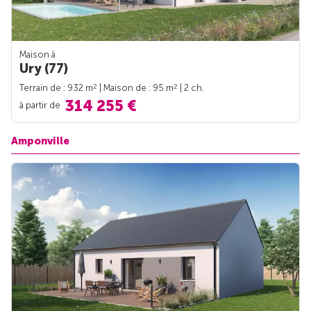
Maison à
Ury (77)
2
2
Terrain de : 932 m
| Maison de : 95 m
| 2 ch.
314 255 €
à partir de
Amponville