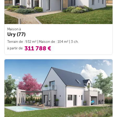
Maison à
Ury (77)
2
2
Terrain de : 932 m
| Maison de : 104 m
| 3 ch.
311 788 €
à partir de