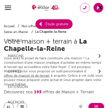
Étude gratuite
Accueil
Nos offres de maison + terrain
La Chapelle-la-Reine
Seine-et-Marne
Votre maison + terrain à
La
ACCUEIL
Chapelle-la-Reine
MAISONS
Vous avez le projet de faire construire une maison ? La
construction d'une maison implique d'acheter en même temps
le terrain qui accueillera votre futur foyer. C'est pourquoi
Maisons Ericlor vous propose un outil personnalisé d'
OFFRES
offres de maison et de terrain
à acquérir. Grâce à cet outil, vous
pouvez mieux préparer votre achat et vous projeter dans votre
nouvel habitat.
EXTENSION
Découvrez nos
193
offres de Maison + Terrain
AGENCES