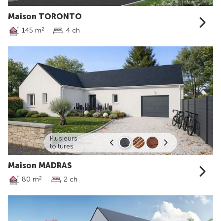
Maison TORONTO
145 m
4 ch
2
Plusieurs
toitures
Maison MADRAS
80 m
2 ch
2