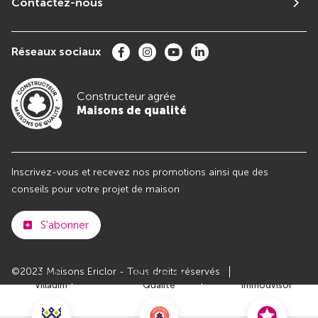
Contactez-nous
Réseaux sociaux
Constructeur agrée
Maisons de qualité
Inscrivez-vous et recevez nos promotions ainsi que des
conseils pour votre projet de maison
S'abonner
©2023 Maisons Ericlor - Tous droits réservés
Club
Maisons de
Avis
Villadim
Qualité
Immodvisor
Plan du site
Paramètres des cookies
Politiques de Confidentialités
Mentions légales