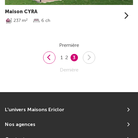
Maison CYRA
237 m
6 ch
2
Première
1
2
3
Dernière
L'univers Maisons Ericlor
Nos agences