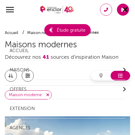
Étude gratuite
Maisons modernes
Accueil
Maison neuve
Maisons modernes
ACCUEIL
Découvrez nos
41
sources d'inspiration Maison
MAISONS
OFFRES
Maison moderne
EXTENSION
AGENCES