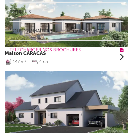
CONSEILS
NOUS CONNAÎTRE
TÉLÉCHARGER NOS BROCHURES
Maison CARACAS
147 m
4 ch
2