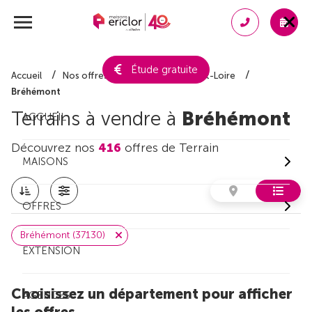
Étude gratuite
Accueil
Nos offres de terrain
Indre-et-Loire
Bréhémont
Terrains à vendre à
Bréhémont
ACCUEIL
Découvrez nos
416
offres de Terrain
MAISONS
OFFRES
Bréhémont (37130)
EXTENSION
Choisissez un département pour afficher
AGENCES
les offres