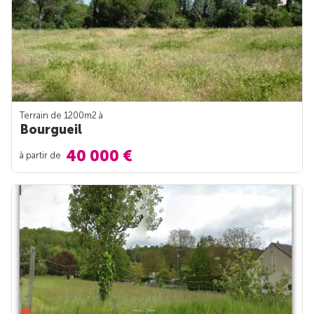
Terrain de 1200m
2
à
Bourgueil
40 000 €
à partir de