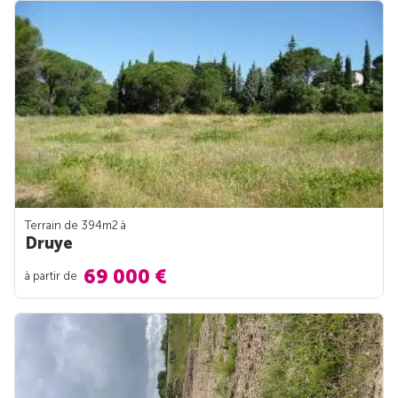
Terrain de 394m
2
à
Druye
69 000 €
à partir de