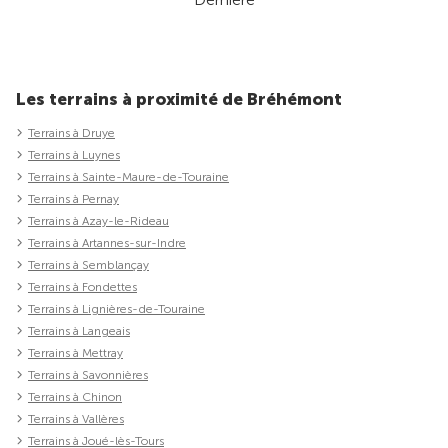
Les terrains à proximité de Bréhémont
Terrains à Druye
Terrains à Luynes
Terrains à Sainte-Maure-de-Touraine
Terrains à Pernay
Terrains à Azay-le-Rideau
Terrains à Artannes-sur-Indre
Terrains à Semblançay
Terrains à Fondettes
Terrains à Lignières-de-Touraine
Terrains à Langeais
Terrains à Mettray
Terrains à Savonnières
Terrains à Chinon
Terrains à Vallères
Terrains à Joué-lès-Tours