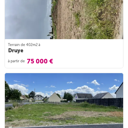
Terrain de 402m
2
à
Druye
75 000 €
à partir de