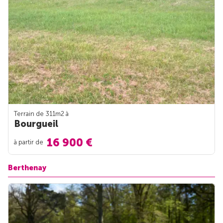
Terrain de 311m
2
à
Bourgueil
16 900 €
à partir de
Berthenay