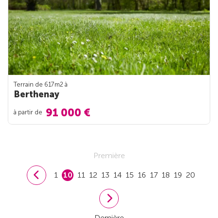
Terrain de 617m
2
à
Berthenay
91 000 €
à partir de
Première
1
10
11
12
13
14
15
16
17
18
19
20
Dernière