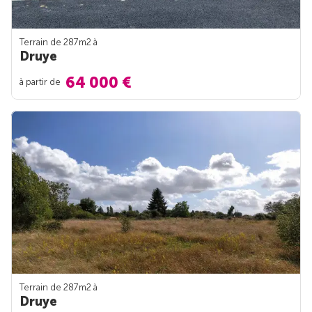
Terrain de 287m
2
à
Druye
64 000 €
à partir de
Terrain de 287m
2
à
Druye