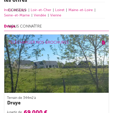
CONSEILS
Indre-et-Loire
Loir-et-Cher
Loiret
Maine-et-Loire
Seine-et-Marne
Vendée
Vienne
Druye
NOUS CONNAÎTRE
TÉLÉCHARGER NOS BROCHURES
Terrain de 344m
2
à
Druye
69 000 €
à partir de