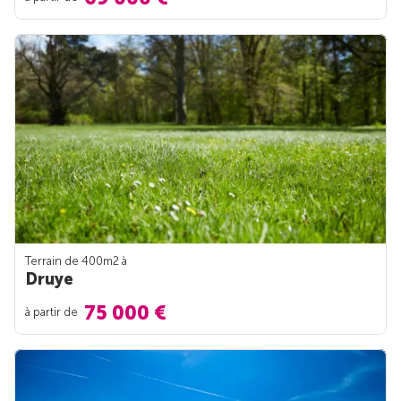
Terrain de 400m
2
à
Druye
75 000 €
à partir de