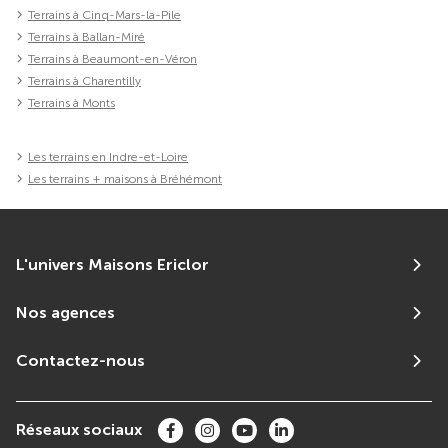
Terrains à Cinq-Mars-la-Pile
Terrains à Ballan-Miré
Terrains à Beaumont-en-Véron
Terrains à Charentilly
Terrains à Monts
Les terrains en Indre-et-Loire
Les terrains + maisons à Bréhémont
L'univers Maisons Ericlor
Nos agences
Contactez-nous
Réseaux sociaux