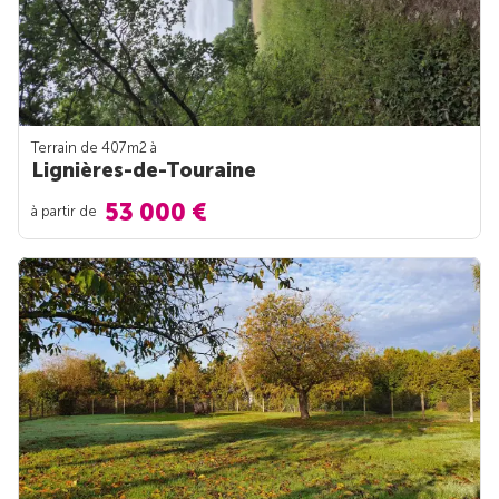
Terrain de 407m
2
à
Lignières-de-Touraine
53 000 €
à partir de