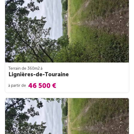
Terrain de 360m
2
à
Lignières-de-Touraine
46 500 €
à partir de