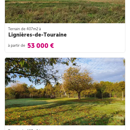
Terrain de 407m
2
à
Lignières-de-Touraine
53 000 €
à partir de