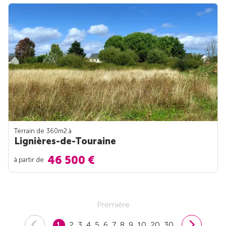
Terrain de 360m
2
à
Lignières-de-Touraine
46 500 €
à partir de
Première
1
2
3
4
5
6
7
8
9
10
20
30