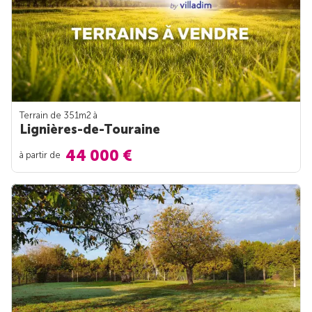
Terrain de 351m
2
à
Lignières-de-Touraine
44 000 €
à partir de