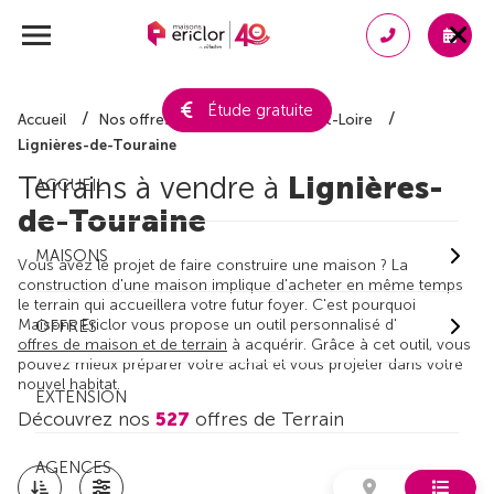
Étude gratuite
Accueil
Nos offres de terrain
Indre-et-Loire
Lignières-de-Touraine
Terrains à vendre à
Lignières-
ACCUEIL
de-Touraine
MAISONS
Vous avez le projet de faire construire une maison ? La
construction d'une maison implique d'acheter en même temps
le terrain qui accueillera votre futur foyer. C'est pourquoi
Maisons Ericlor vous propose un outil personnalisé d'
OFFRES
offres de maison et de terrain
à acquérir. Grâce à cet outil, vous
pouvez mieux préparer votre achat et vous projeter dans votre
nouvel habitat.
EXTENSION
Découvrez nos
527
offres de Terrain
AGENCES