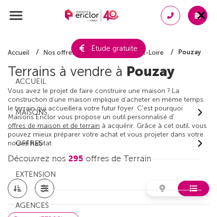
Étude gratuite
Pouzay
Accueil
Nos offres de terrain
Indre-et-Loire
Terrains à vendre à
Pouzay
ACCUEIL
Vous avez le projet de faire construire une maison ? La
construction d'une maison implique d'acheter en même temps
le terrain qui accueillera votre futur foyer. C'est pourquoi
MAISONS
Maisons Ericlor vous propose un outil personnalisé d'
offres de maison et de terrain
à acquérir. Grâce à cet outil, vous
pouvez mieux préparer votre achat et vous projeter dans votre
nouvel habitat.
OFFRES
Découvrez nos
295
offres de Terrain
EXTENSION
AGENCES