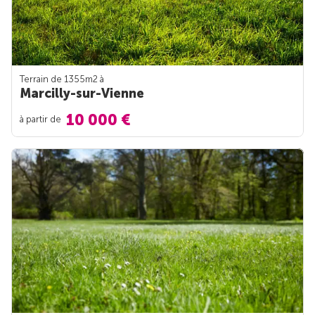
Terrain de 1355m
2
à
Marcilly-sur-Vienne
10 000 €
à partir de