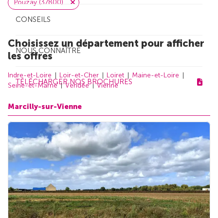
Pouzay (37800)
CONSEILS
Choisissez un département pour afficher
NOUS CONNAÎTRE
les offres
Indre-et-Loire
Loir-et-Cher
Loiret
Maine-et-Loire
TÉLÉCHARGER NOS BROCHURES
Seine-et-Marne
Vendée
Vienne
Marcilly-sur-Vienne