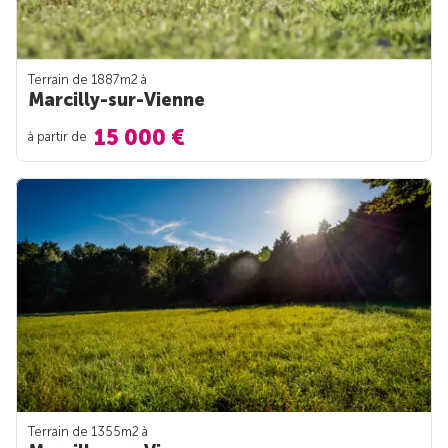
Terrain de 1887m
2
à
Marcilly-sur-Vienne
15 000 €
à partir de
Terrain de 1355m
2
à