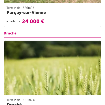
Terrain de 1526m
2
à
Parçay-sur-Vienne
24 000 €
à partir de
Draché
Terrain de 1555m
2
à
Draché