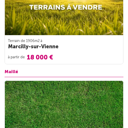
Terrain de 1906m
2
à
Marcilly-sur-Vienne
18 000 €
à partir de
Maillé