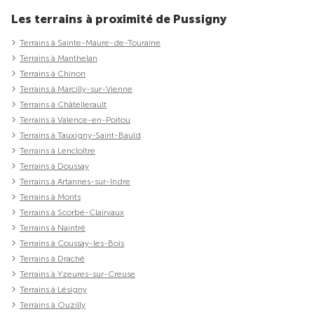
Les terrains à proximité de Pussigny
Terrains à Sainte-Maure-de-Touraine
Terrains à Manthelan
Terrains à Chinon
Terrains à Marcilly-sur-Vienne
Terrains à Châtellerault
Terrains à Valence-en-Poitou
Terrains à Tauxigny-Saint-Bauld
Terrains à Lencloître
Terrains à Doussay
Terrains à Artannes-sur-Indre
Terrains à Monts
Terrains à Scorbé-Clairvaux
Terrains à Naintré
Terrains à Coussay-les-Bois
Terrains à Draché
Terrains à Yzeures-sur-Creuse
Terrains à Lésigny
Terrains à Ouzilly