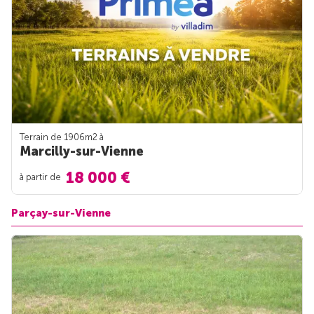
Terrain de 1906m
2
à
Marcilly-sur-Vienne
18 000 €
à partir de
Parçay-sur-Vienne