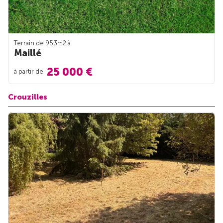
Terrain de 953m
2
à
Maillé
25 000 €
à partir de
Crouzilles