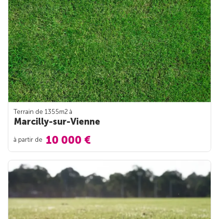
Terrain de 1355m
2
à
Marcilly-sur-Vienne
10 000 €
à partir de