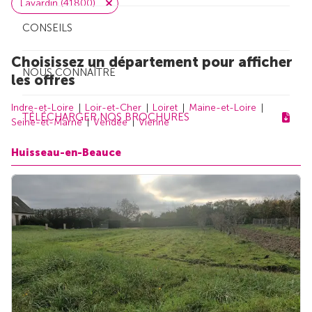
Lavardin (41800)
CONSEILS
Choisissez un département pour afficher
NOUS CONNAÎTRE
les offres
Indre-et-Loire
Loir-et-Cher
Loiret
Maine-et-Loire
TÉLÉCHARGER NOS BROCHURES
Seine-et-Marne
Vendée
Vienne
Huisseau-en-Beauce