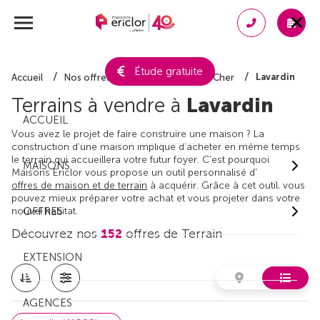
Étude gratuite
Lavardin
Accueil
Nos offres de terrain
Loir-et-Cher
Terrains à vendre à
Lavardin
ACCUEIL
Vous avez le projet de faire construire une maison ? La
construction d'une maison implique d'acheter en même temps
le terrain qui accueillera votre futur foyer. C'est pourquoi
MAISONS
Maisons Ericlor vous propose un outil personnalisé d'
offres de maison et de terrain
à acquérir. Grâce à cet outil, vous
pouvez mieux préparer votre achat et vous projeter dans votre
nouvel habitat.
OFFRES
Découvrez nos
152
offres de Terrain
EXTENSION
AGENCES