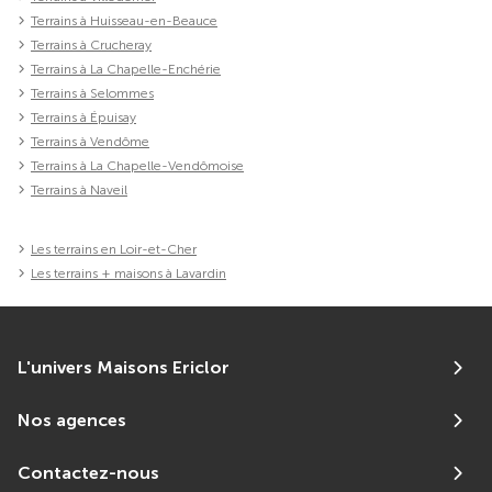
Terrains à Huisseau-en-Beauce
Terrains à Crucheray
Terrains à La Chapelle-Enchérie
Terrains à Selommes
Terrains à Épuisay
Terrains à Vendôme
Terrains à La Chapelle-Vendômoise
Terrains à Naveil
Les terrains en Loir-et-Cher
Les terrains + maisons à Lavardin
L'univers Maisons Ericlor
Nos agences
Contactez-nous