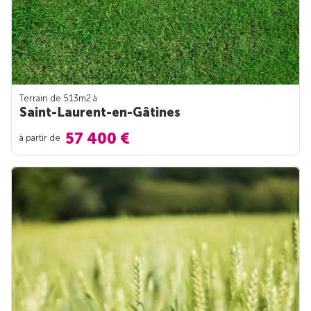
Terrain de 513m
2
à
Saint-Laurent-en-Gâtines
57 400 €
à partir de