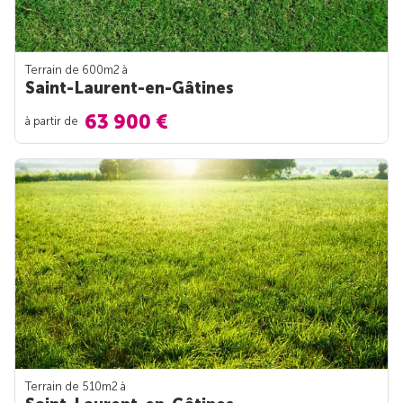
Terrain de 600m
2
à
Saint-Laurent-en-Gâtines
63 900 €
à partir de
Terrain de 510m
2
à