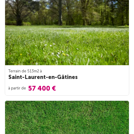
Terrain de 513m
2
à
Saint-Laurent-en-Gâtines
57 400 €
à partir de