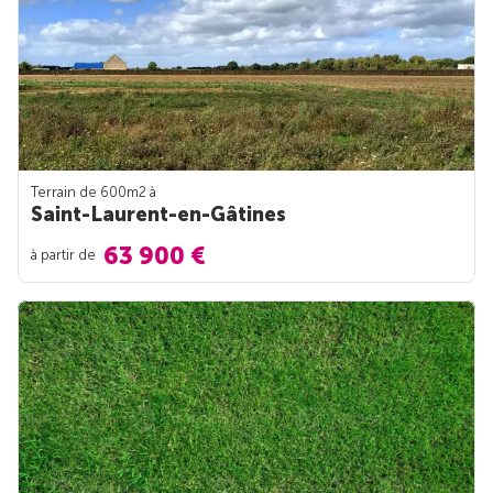
Terrain de 600m
2
à
Saint-Laurent-en-Gâtines
63 900 €
à partir de