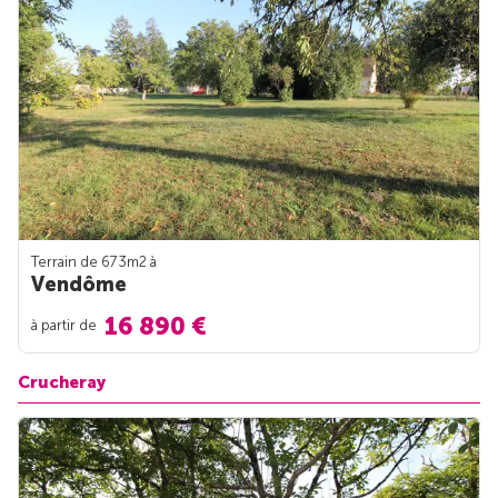
Terrain de 673m
2
à
Vendôme
16 890 €
à partir de
Crucheray