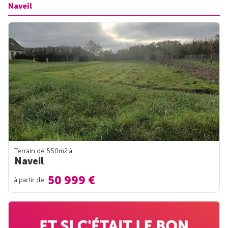
Naveil
Terrain de 550m
2
à
Naveil
50 999 €
à partir de