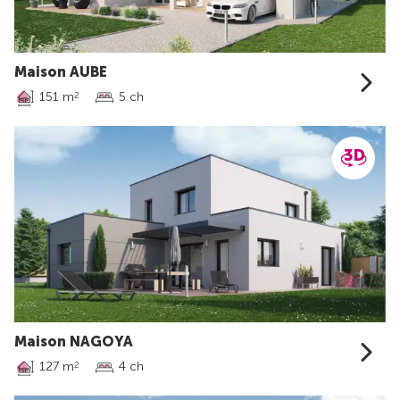
Maison AUBE
151 m
5 ch
2
Maison NAGOYA
127 m
4 ch
2