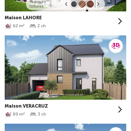
Plusieurs
toitures
Maison LAHORE
62 m
2 ch
2
Maison VERACRUZ
89 m
3 ch
2