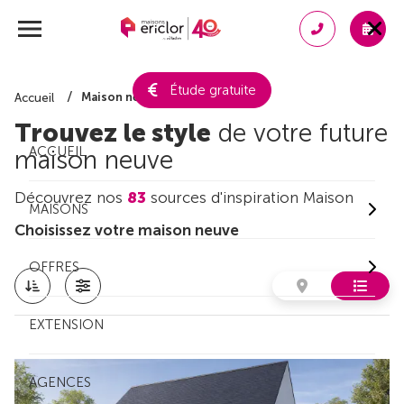
Étude gratuite
Maison neuve
Accueil
Trouvez le style
de votre future
ACCUEIL
maison neuve
Découvrez nos
83
sources d'inspiration Maison
MAISONS
Choisissez votre maison neuve
OFFRES
EXTENSION
AGENCES