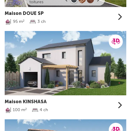
toitures
Maison DOUE SP
95 m
3 ch
2
Maison KINSHASA
100 m
4 ch
2