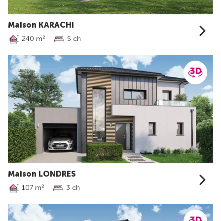
Maison KARACHI
240 m
5 ch
2
Maison LONDRES
107 m
3 ch
2