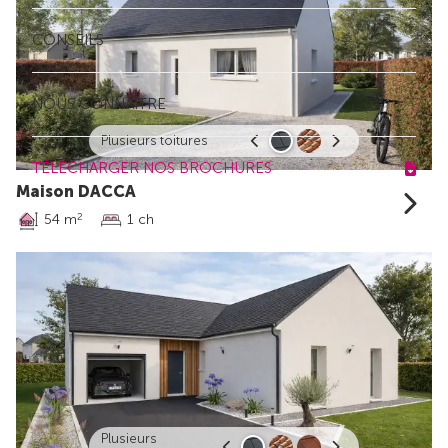
CONSEILS
NOUS CONNAÎTRE
Plusieurs toitures
TÉLÉCHARGER NOS BROCHURES
Maison DACCA
54 m
1 ch
2
Plusieurs