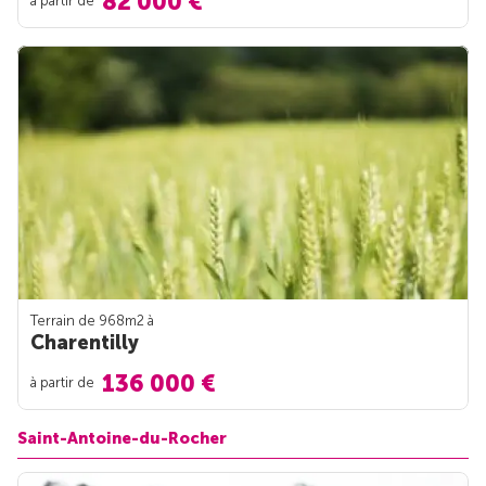
82 000 €
à partir de
Terrain de 968m
2
à
Charentilly
136 000 €
à partir de
Saint-Antoine-du-Rocher