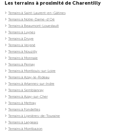
Les terrains à proximité de Charentilly
Terrains à Saint-Laurent-en-Gâtines
Terrains à Notre-Dame-d'Oé
Terrains à Beaumont-Louestault
Terrains à Luynes
Terrains à Druye
Terrains à Veigné
Terrains à Nouzilly
Terrains à Monnaie
Terrains à Pernay
Terrains à Montlouis-sur-Loire
Terrains à Azay-le-Rideau
Terrains à Artannes-sur-Indre
Terrains à Semblançay
Terrains à Azay-sur-Cher
Terrains à Mettray
Terrains à Fondettes
Terrains à Lignières-de-Touraine
Terrains à Langeais
Terrains à Montbazon