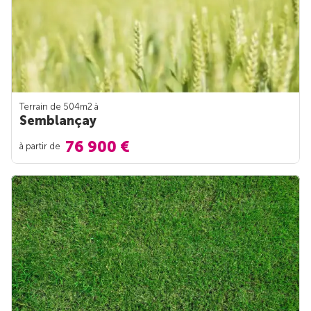
Terrain de 504m
2
à
Semblançay
76 900 €
à partir de