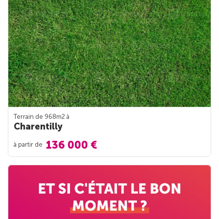
Terrain de 968m
2
à
Charentilly
136 000 €
à partir de