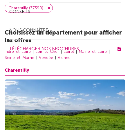
Charentilly (37390)
CONSEILS
NOUS CONNAÎTRE
Choisissez un département pour afficher
les offres
TÉLÉCHARGER NOS BROCHURES
Indre-et-Loire
Loir-et-Cher
Loiret
Maine-et-Loire
Seine-et-Marne
Vendée
Vienne
Charentilly