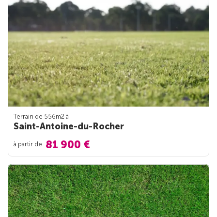
Terrain de 556m
2
à
Saint-Antoine-du-Rocher
81 900 €
à partir de