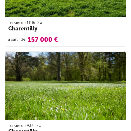
Terrain de 1118m
2
à
Charentilly
157 000 €
à partir de
Terrain de 937m
2
à