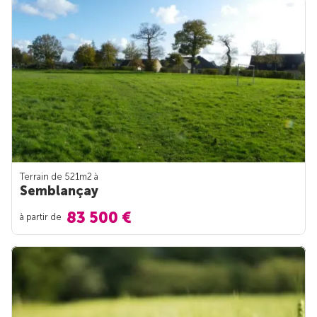
Terrain de 521m
2
à
Semblançay
83 500 €
à partir de