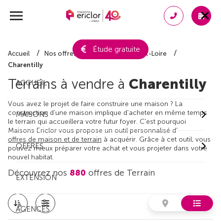
Étude gratuite
Accueil
Nos offres de terrain
Indre-et-Loire
Charentilly
Terrains à vendre à
Charentilly
ACCUEIL
Vous avez le projet de faire construire une maison ? La
construction d'une maison implique d'acheter en même temps
MAISONS
le terrain qui accueillera votre futur foyer. C'est pourquoi
Maisons Ericlor vous propose un outil personnalisé d'
offres de maison et de terrain
à acquérir. Grâce à cet outil, vous
OFFRES
pouvez mieux préparer votre achat et vous projeter dans votre
nouvel habitat.
Découvrez nos
880
offres de Terrain
EXTENSION
AGENCES