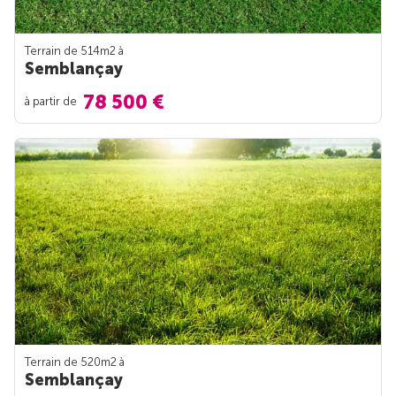
Terrain de 514m
2
à
Semblançay
78 500 €
à partir de
Terrain de 520m
2
à
Semblançay