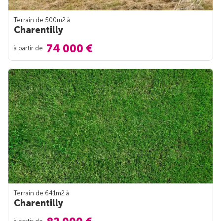
Terrain de 500m
2
à
Charentilly
74 000 €
à partir de
Terrain de 641m
2
à
Charentilly