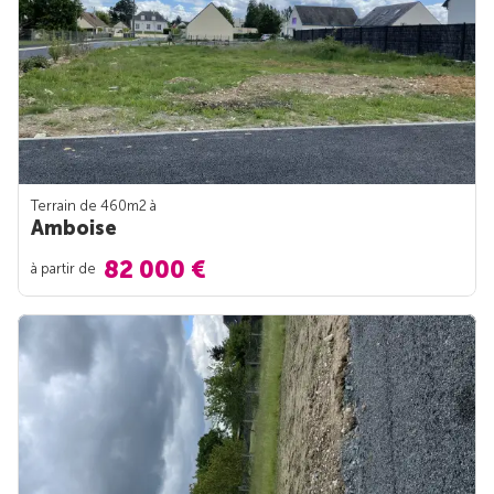
Terrain de 460m
2
à
Amboise
82 000 €
à partir de