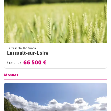
Terrain de 1617m
2
à
Lussault-sur-Loire
66 500 €
à partir de
Mosnes