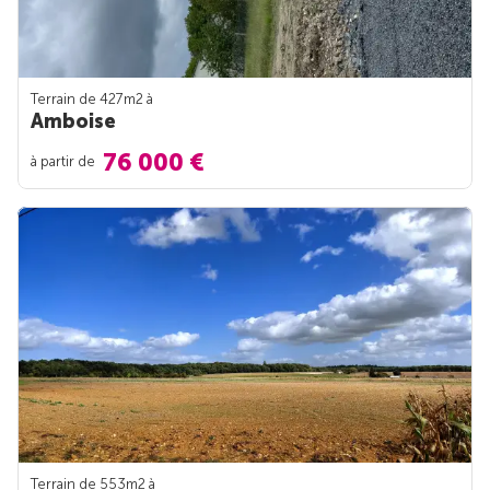
Terrain de 427m
2
à
Amboise
76 000 €
à partir de
Terrain de 553m
2
à