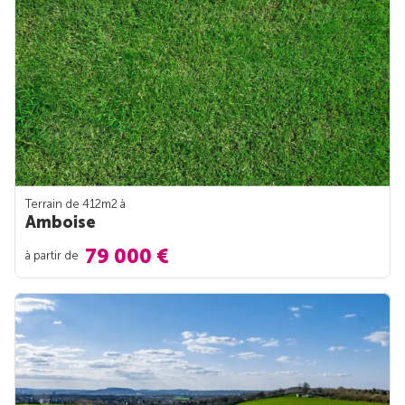
Terrain de 412m
2
à
Amboise
79 000 €
à partir de