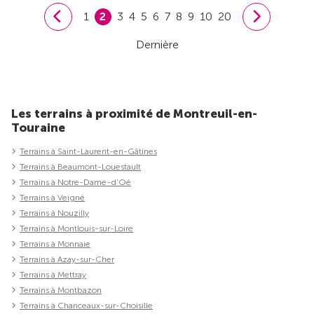
1
2
3
4
5
6
7
8
9
10
20
Dernière
Les terrains à proximité de Montreuil-en-
Touraine
Terrains à Saint-Laurent-en-Gâtines
Terrains à Beaumont-Louestault
Terrains à Notre-Dame-d'Oé
Terrains à Veigné
Terrains à Nouzilly
Terrains à Montlouis-sur-Loire
Terrains à Monnaie
Terrains à Azay-sur-Cher
Terrains à Mettray
Terrains à Montbazon
Terrains à Chanceaux-sur-Choisille