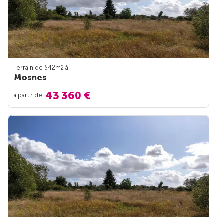
Terrain de 542m
2
à
Mosnes
43 360 €
à partir de