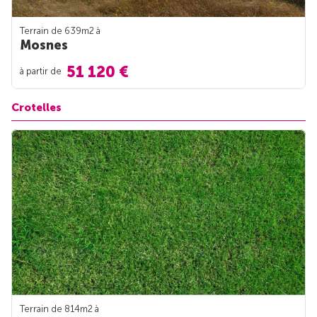
Terrain de 639m
2
à
Mosnes
51 120 €
à partir de
Crotelles
Terrain de 814m
2
à