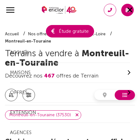
Étude gratuite
Accueil
Nos offres de terrain
Indre-et-Loire
Montreuil-en-Touraine
Terrains à vendre à
Montreuil-
ACCUEIL
en-Touraine
MAISONS
Découvrez nos
467
offres de Terrain
OFFRES
EXTENSION
Montreuil-en-Touraine (37530)
AGENCES