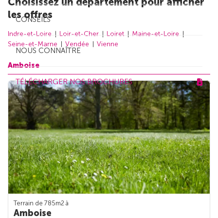
Choisissez un département pour afficher
les offres
CONSEILS
Indre-et-Loire
Loir-et-Cher
Loiret
Maine-et-Loire
Seine-et-Marne
Vendée
Vienne
NOUS CONNAÎTRE
Amboise
TÉLÉCHARGER NOS BROCHURES
Terrain de 785m
2
à
Amboise