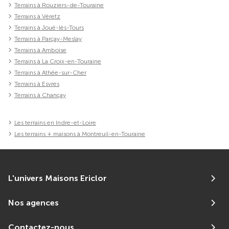
Terrains à Rouziers-de-Touraine
Terrains à Véretz
Terrains à Joué-lès-Tours
Terrains à Parçay-Meslay
Terrains à Amboise
Terrains à La Croix-en-Touraine
Terrains à Athée-sur-Cher
Terrains à Esvres
Terrains à Chançay
Les terrains en Indre-et-Loire
Les terrains + maisons à Montreuil-en-Touraine
L'univers Maisons Ericlor
Nos agences
Contactez-nous