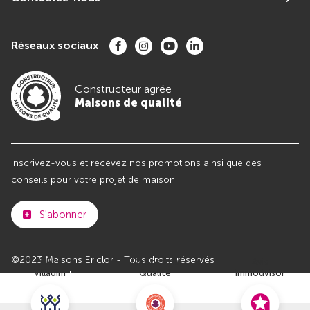
Réseaux sociaux
Constructeur agrée
Maisons de qualité
Inscrivez-vous et recevez nos promotions ainsi que des
conseils pour votre projet de maison
S'abonner
©2023 Maisons Ericlor - Tous droits réservés
Club
Maisons de
Avis
Villadim
Qualité
Immodvisor
Plan du site
Paramètres des cookies
Politiques de Confidentialités
Mentions légales
Recrutement
Parrainer un ami
Le groupe VILLADIM