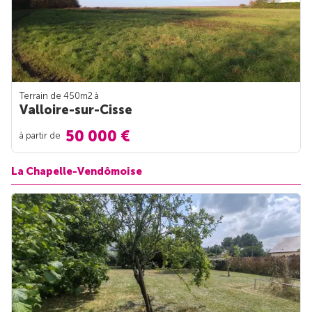
Terrain de 450m
2
à
Valloire-sur-Cisse
50 000 €
à partir de
La Chapelle-Vendômoise