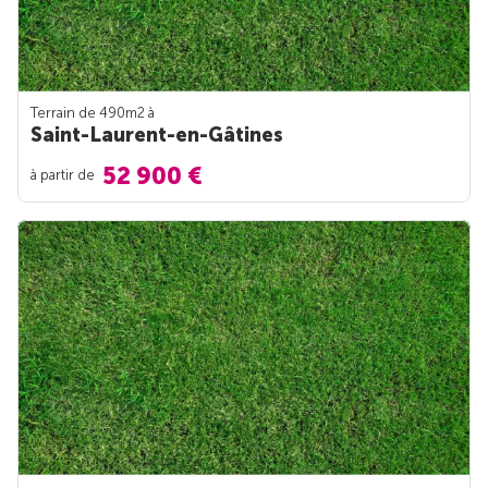
Terrain de 490m
2
à
Saint-Laurent-en-Gâtines
52 900 €
à partir de