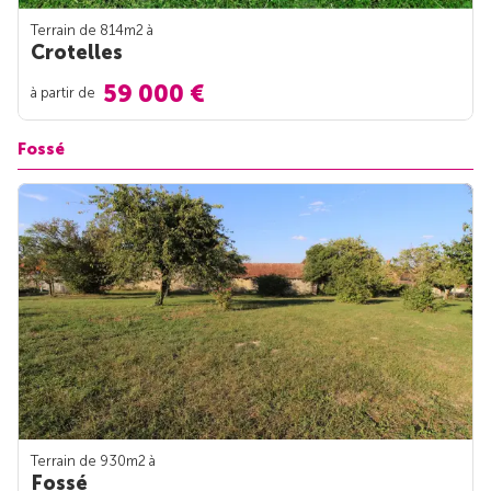
Terrain de 814m
2
à
Crotelles
59 000 €
à partir de
Fossé
Terrain de 930m
2
à
Fossé