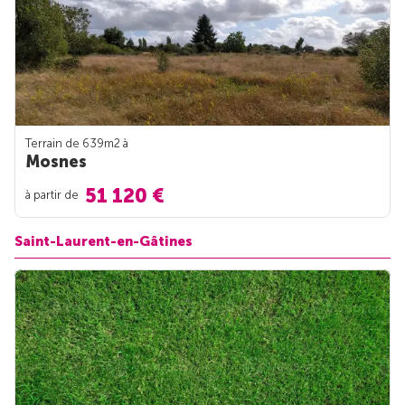
Terrain de 639m
2
à
Mosnes
51 120 €
à partir de
Saint-Laurent-en-Gâtines