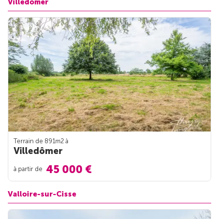
Villedômer
Terrain de 891m
2
à
Villedômer
45 000 €
à partir de
Valloire-sur-Cisse