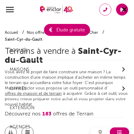
Étude gratuite
Accueil
Nos offres de terrain
Loir-et-Cher
Saint-Cyr-du-Gault
Terrains à vendre à
Saint-Cyr-
ACCUEIL
du-Gault
MAISONS
Vous avez le projet de faire construire une maison ? La
construction d'une maison implique d'acheter en même temps
le terrain qui accueillera votre futur foyer. C'est pourquoi
Maisons Ericlor vous propose un outil personnalisé d'
OFFRES
offres de maison et de terrain
à acquérir. Grâce à cet outil, vous
pouvez mieux préparer votre achat et vous projeter dans votre
nouvel habitat.
EXTENSION
Découvrez nos
183
offres de Terrain
AGENCES