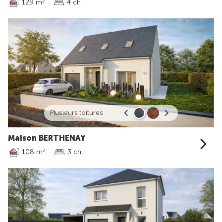
129 m
4 ch
2
Plusieurs toitures
Maison BERTHENAY
108 m
3 ch
2