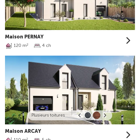
Maison PERNAY
120 m
4 ch
2
Plusieurs toitures
Maison ARCAY
110 m
5 ch
2