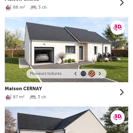
88 m
3 ch
2
Plusieurs toitures
Maison CERNAY
87 m
3 ch
2