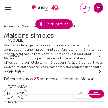
Étude gratuite
Maisons simples
Accueil
Maison neuve
Maisons simples
ACCUEIL
Vous avez le projet de faire construire une maison ? La
construction d'une maison implique d'acheter en même temps
le terrain qui accueillera votre futur foyer. C'est pourquoi
MAISONS
Maisons Ericlor vous propose un outil personnalisé d'
offres de maison et de terrain
à acquérir. Grâce à cet outil, vous
pouvez mieux préparer votre achat et vous projeter dans votre
nouvel habitat.
OFFRES
Découvrez nos
23
sources d'inspiration Maison
EXTENSION
AGENCES