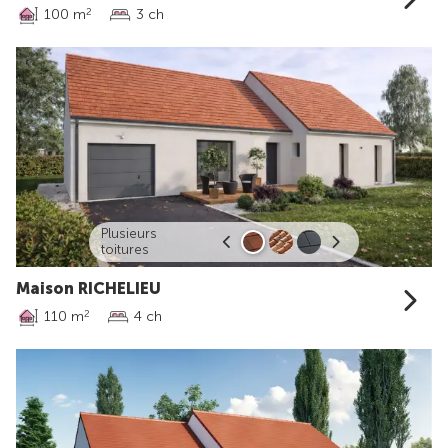
100 m
3 ch
2
Plusieurs
toitures
Maison RICHELIEU
110 m
4 ch
2