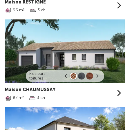
Maison RESTIGNÉ
96 m
3 ch
2
Plusieurs
toitures
Maison CHAUMUSSAY
87 m
3 ch
2