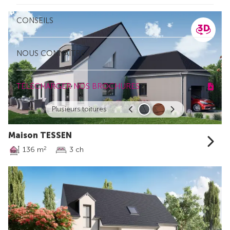
CONSEILS
NOUS CONNAÎTRE
TÉLÉCHARGER NOS BROCHURES
Plusieurs toitures
Maison TESSEN
136 m
3 ch
2