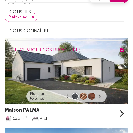
CONSEILS
Plain-pied
NOUS CONNAÎTRE
TÉLÉCHARGER NOS BROCHURES
Plusieurs
toitures
Maison PALMA
126 m
4 ch
2