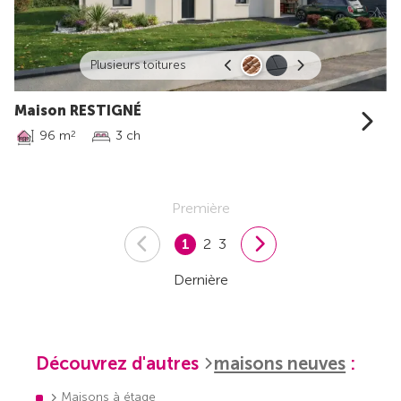
Plusieurs toitures
Maison RESTIGNÉ
96 m
3 ch
2
Première
1
2
3
Dernière
Découvrez d'autres
maisons neuves
:
Maisons à étage