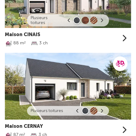
Plusieurs
toitures
Maison CINAIS
88 m
3 ch
2
Plusieurs toitures
Maison CERNAY
87 m
3 ch
2