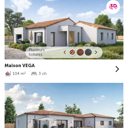
Plusieurs
toitures
Maison VEGA
104 m
3 ch
2