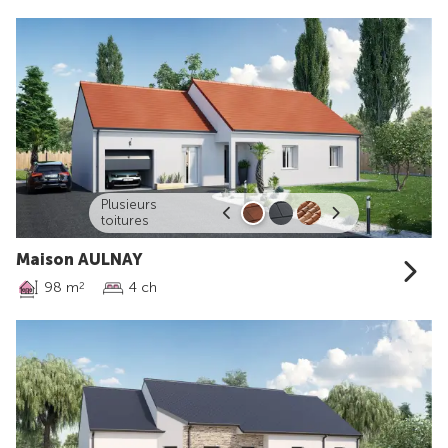
Plusieurs
toitures
Maison AULNAY
98 m
4 ch
2