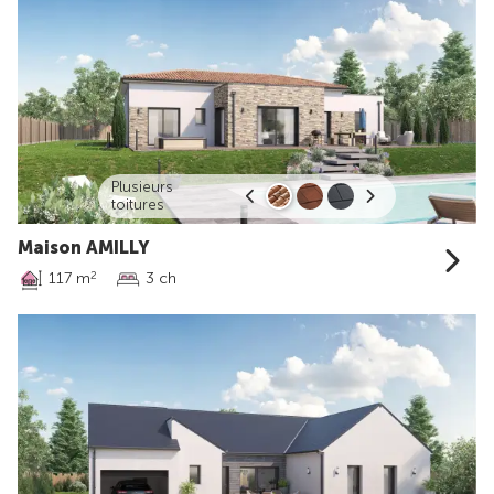
Plusieurs
toitures
Maison AMILLY
117 m
3 ch
2