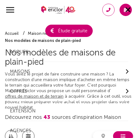
Étude gratuite
Accueil
Maison neuve
Nos modèles de maisons de plain-pied
Nos modèles de maisons de
ACCUEIL
plain-pied
MAISONS
Vous avez le projet de faire construire une maison ? La
construction d'une maison implique d'acheter en même temps
le terrain qui accueillera votre futur foyer. C'est pourquoi
Maisons Ericlor vous propose un outil personnalisé d'
OFFRES
offres de maison et de terrain
à acquérir. Grâce à cet outil, vous
pouvez mieux préparer votre achat et vous projeter dans votre
nouvel habitat.
EXTENSION
Découvrez nos
43
sources d'inspiration Maison
AGENCES