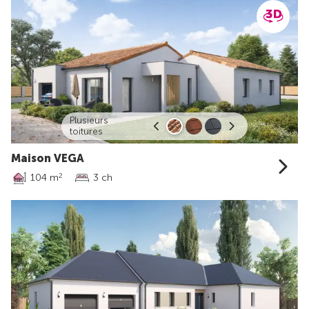
Plusieurs
toitures
Maison VEGA
104 m
3 ch
2