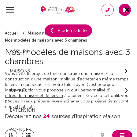
Étude gratuite
Accueil
Maison neuve
Nos modèles de maisons avec 3 chambres
Nos modèles de maisons avec 3
ACCUEIL
chambres
MAISONS
Vous avez le projet de faire construire une maison ? La
construction d'une maison implique d'acheter en même temps
le terrain qui accueillera votre futur foyer. C'est pourquoi
Maisons Ericlor vous propose un outil personnalisé d'
OFFRES
offres de maison et de terrain
à acquérir. Grâce à cet outil, vous
pouvez mieux préparer votre achat et vous projeter dans votre
nouvel habitat.
EXTENSION
Découvrez nos
24
sources d'inspiration Maison
AGENCES