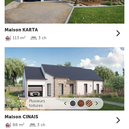
Maison KARTA
113 m
3 ch
2
Plusieurs
toitures
Maison CINAIS
88 m
3 ch
2