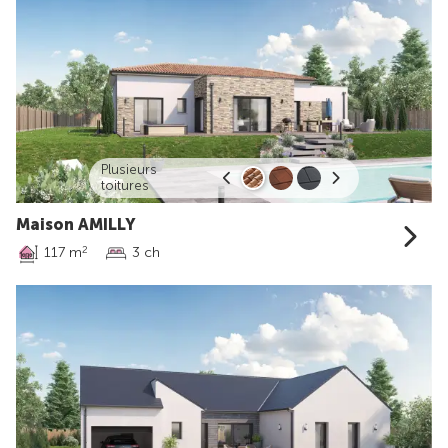
Plusieurs
toitures
Maison AMILLY
117 m
3 ch
2