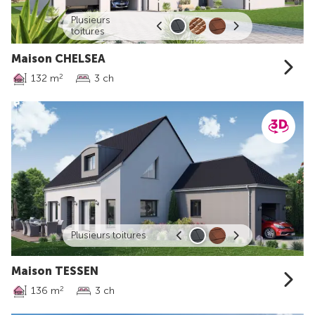
Plusieurs
toitures
Maison CHELSEA
132 m
3 ch
2
Plusieurs toitures
Maison TESSEN
136 m
3 ch
2