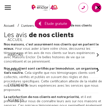
Étude gratuite
Avis de nos clients
Accueil
L'univers Maisons Ericlor
Les avis
de nos clients
ACCUEIL
Nos maisons, c'est assurément nos clients qui en parlent le
mieux.
Pour vous aider à faire votre choix, découvrez les
témoignages et les avis de nos clients sur leurs expériences
MAISONS
avec Maisons Ericlor. De belles histoires de vie qui se
concrétisent et se pérennisent.
Nos avis client sont certifiés par Immodvisor, un organisme
OFFRES
tiers neutre.
Cela signifie que nos témoignages clients sont
collectés, vérifiés et publiés en suivant des règles et des
procédures spécifiques. Cette certification atteste de la réalité de
EXTENSION
nos clients et de leurs expériences avec les services que nous
proposons.
La satisfaction de nos clients est notre priorité,
et il est
AGENCES
primordial pour nous de connaître leurs avis sur nos maisons et
services. Ces précieux témoignages nous permettent également