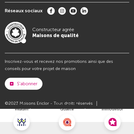
Réseaux sociaux
Constructeur agrée
Maisons de qualité
Inscrivez-vous et recevez nos promotions ainsi que des
conseils pour votre projet de maison
S'abonner
©2023 Maisons Ericlor - Tous droits réservés
Club
Maisons de
Avis
Villadim
Qualité
Immodvisor
Plan du site
Paramètres des cookies
Politiques de Confidentialités
Mentions légales
Recrutement
Parrainer un ami
Le groupe VILLADIM